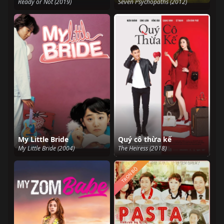
Ready or Not (2019)
Seven Psychopaths (2012)
My Little Bride
Quý cô thừa kế
My Little Bride (2004)
The Heiress (2018)
TRỌN BỘ