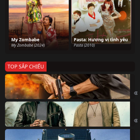
My Zombabe
Pasta: Hương vị tình yêu
My Zombabe (2024)
Pasta (2010)
TOP SẮP CHIẾU
Ze
Age
Bi
The
Sk