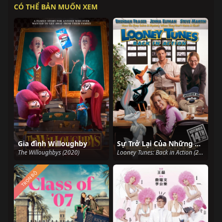
CÓ THỂ BẢN MUỐN XEM
Gia đình Willoughby
Sự Trở Lại Của Những Giai Điệu Vui Vẻ
The Willoughbys (2020)
Looney Tunes: Back in Action (2003)
TRỌN BỘ