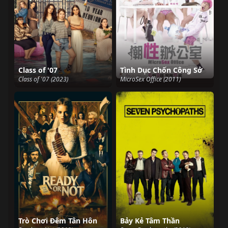
Class of '07
Tình Dục Chốn Công Sở
Class of '07 (2023)
MicroSex Office (2011)
Trò Chơi Đêm Tân Hôn
Bảy Kẻ Tâm Thần