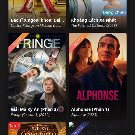
Đang chiếu
Bác sĩ X ngoại khoa: Daimon Michiko (Phần 6)
Khoảng Cách Xa Nhất
Doctor X Surgeon Michiko Daimon (Season 6) (2019)
The Furthest Distance (2023)
TRỌN BỘ
TRỌN BỘ
Giải Mã Kỳ Án (Phần 3)
Alphonse (Phần 1)
Fringe (Season 3) (2010)
Alphonse (2023)
Tập 2
SẮP CHIẾU