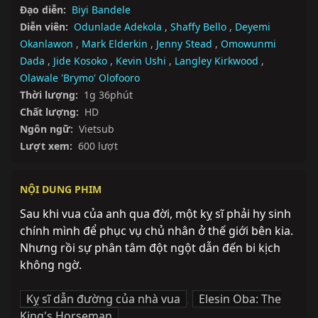
Đạo diễn:
Biyi Bandele
Diễn viên:
Odunlade Adekola
,
Shaffy Bello
,
Deyemi
Okanlawon
,
Mark Elderkin
,
Jenny Stead
,
Omowunmi
Dada
,
Jide Kosoko
,
Kevin Ushi
,
Langley Kirkwood
,
Olawale 'Brymo' Olofooro
Thời lượng:
1g 36phút
Chất lượng:
HD
Ngôn ngữ:
Vietsub
Lượt xem:
600 lượt
NỘI DUNG PHIM
Sau khi vua của anh qua đời, một kỵ sĩ phải hy sinh 
chính mình để phục vụ chủ nhân ở thế giới bên kia. 
Nhưng rồi sự phân tâm đột ngột dẫn đến bi kịch 
không ngờ.
Kỵ sĩ dẫn đường của nhà vua
,
Elesin Oba: The
King's Horseman