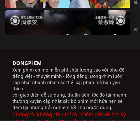
Độ
Cri
DONGPHIM
Xem phim online miễn phí chất lượng cao với phụ đề
tiếng việt - thuyết minh - lồng tiếng. DongPhim luôn
cập nhật nhanh nhất các thể loại phim mà bạn yêu
thích
với giao diện dễ sử dụng, thuận tiện, tốc độ tải nhanh,
thường xuyên cập nhật các bộ phim mới hứa hẹn sẽ
đem lại những trải nghiệm tốt cho người dùng.
Chúng tôi không chịu trách nhiệm đối với bất kỳ
nội dung nào được đăng tải trên trang web này.
socolive
JBO Thai
ww88
trực tiếp bóng đá
socolive
nhà cái uy tín