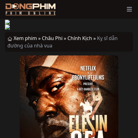
Ope
Xem phim »
Châu Phi »
Chính Kịch »
Kỵ sĩ dẫn
đường của nhà vua