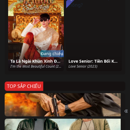
Đang chiếu
Ta Là Ngài Khun Xinh Đẹp Nhất
Love Senior: Tiền Bối Kỷ Luật Yêu Em Được Không?
I'm the Most Beautiful Count (2025)
Love Senior (2023)
TOP SẮP CHIẾU
Ze
Age
Bi