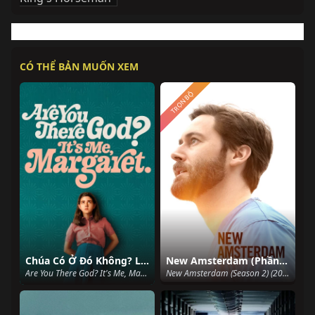
CÓ THỂ BẢN MUỐN XEM
TRỌN BỘ
Chúa Có Ở Đó Không? Là Tôi, Margaret
New Amsterdam (Phần 2)
Are You There God? It's Me, Margaret. (2023)
New Amsterdam (Season 2) (2019)