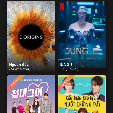
Nguồn Gốc
JUNG_E
I Origins (2014)
JUNG_E (2023)
TRỌN BỘ
TRỌN BỘ