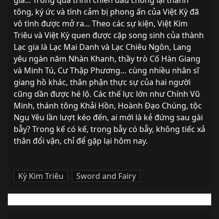
gia... Trong quá trình chiến đấu chống lại thánh 
tông, ký ức và tình cảm bị phong ấn của Việt Kỳ đã 
vô tình được mở ra... Theo các sự kiện, Việt Kim 
Triêu và Việt Kỳ quen được cặp song sinh của thành 
Lạc gia là Lạc Mai Danh và Lạc Chiêu Ngôn, Lang 
yêu ngàn năm Nhàn Khanh, thầy trò Cố Hàn Giang 
và Minh Tú, Cư Thập Phương… cùng nhiều nhân sĩ 
giang hồ khác, thân phận thực sự của hai người 
cũng dần được hé lộ. Các thế lực lớn như Chính Vũ 
Minh, thánh tông Khải Hồn, Hoành Đạo Chúng, tộc 
Ngu Yêu lần lượt kéo đến, ai mới là kẻ đứng sau gài 
bẫy? Trong kế có kế, trong bẫy có bẫy, không tiếc xả 
thân đổi vận, chỉ để gặp lại hôm nay.
Kỳ Kim Triêu
,
Sword and Fairy