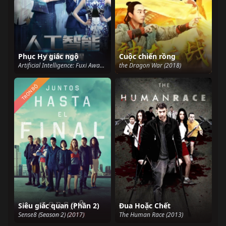
Phục Hy giác ngộ
Cuộc chiến rồng
Artificial Intelligence: Fuxi Awakens (2016)
the Dragon War (2018)
TRỌN BỘ
Siêu giác quan (Phần 2)
Đua Hoặc Chết
Sense8 (Season 2) (2017)
The Human Race (2013)