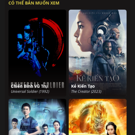
CÓ THỂ BẢN MUỐN XEM
Chiến Binh Vũ Trụ
Kẻ Kiến Tạo
Universal Soldier (1992)
The Creator (2023)