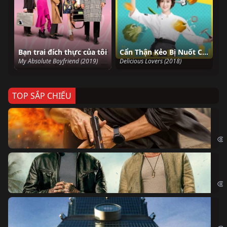
Bạn trai đích thực của tôi
Cẩn Thận Kẻo Bị Nuốt Chửng Đấy
My Absolute Boyfriend (2019)
Delicious Lovers (2018)
TOP SẮP CHIẾU
Ze
Age
Bi
The
Sk
Sky