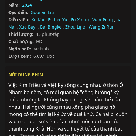
Năm:
2024
Đạo diễn:
Guonan Liu
Diễn viên:
Xu Kai
,
Esther Yu
,
Fu Xinbo
,
Wan Peng
,
Jia
Nai
,
Xue Bayi
,
Bai Bingke
,
Zhou Lijie
,
Wang Zi Rui
Thời lượng:
45 phút/tập
Chất lượng:
HD
Ngôn ngữ:
Vietsub
Lượt xem:
6,097 lượt
NỘI DUNG PHIM
Việt Kim Triêu và Việt Kỳ sống cùng nhau ở thôn Ô 
Nham ba năm, có mối quan hệ "cộng hưởng" kỳ 
diệu, nhưng lại không hay biết gì về thân thế của 
nhau. Hai người cùng nhau xông pha giang hồ, 
mong có thể tìm lại ký ức về quá khứ. Cả hai bị cuốn 
vào một loạt sự kiện bí ẩn như cuộc nổi loạn của 
thánh tông Khải Hồn và vụ huyết tế của thành Lạc 