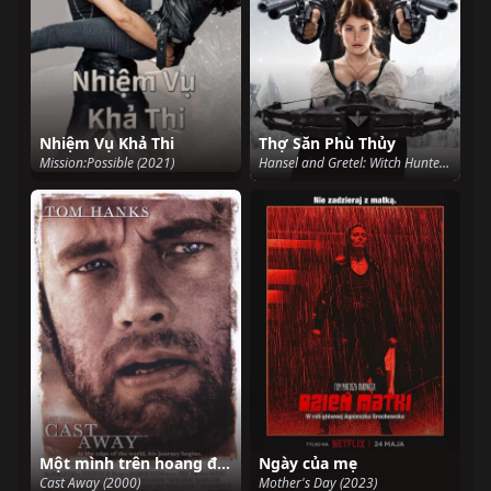
Nhiệm Vụ Khả Thi
Thợ Săn Phù Thủy
Mission:Possible (2021)
Hansel and Gretel: Witch Hunters 2013 (2013)
Một mình trên hoang đảo
Ngày của mẹ
Cast Away (2000)
Mother's Day (2023)