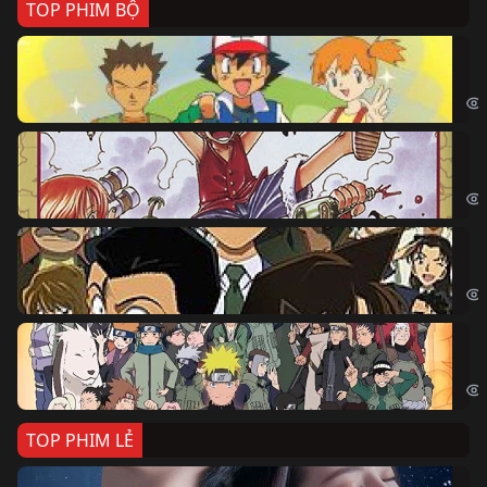
TOP PHIM BỘ
Po
Pok
Đả
One
Th
Det
Na
Nar
TOP PHIM LẺ
Nế