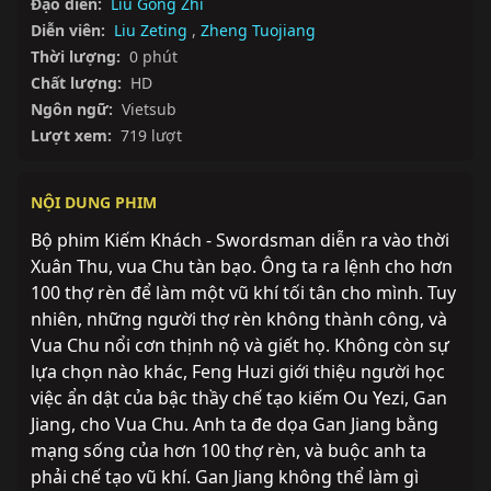
Đạo diễn:
Liu Gong Zhi
Diễn viên:
Liu Zeting
,
Zheng Tuojiang
Thời lượng:
0 phút
Chất lượng:
HD
Ngôn ngữ:
Vietsub
Lượt xem:
719 lượt
NỘI DUNG PHIM
Bộ phim Kiếm Khách - Swordsman diễn ra vào thời 
Xuân Thu, vua Chu tàn bạo. Ông ta ra lệnh cho hơn 
100 thợ rèn để làm một vũ khí tối tân cho mình. Tuy 
nhiên, những người thợ rèn không thành công, và 
Vua Chu nổi cơn thịnh nộ và giết họ. Không còn sự 
lựa chọn nào khác, Feng Huzi giới thiệu người học 
việc ẩn dật của bậc thầy chế tạo kiếm Ou Yezi, Gan 
Jiang, cho Vua Chu. Anh ta đe dọa Gan Jiang bằng 
mạng sống của hơn 100 thợ rèn, và buộc anh ta 
phải chế tạo vũ khí. Gan Jiang không thể làm gì 