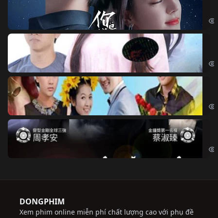
If 
Đo
Đoạ
Ch
Chi
Độ
Cri
DONGPHIM
Xem phim online miễn phí chất lượng cao với phụ đề