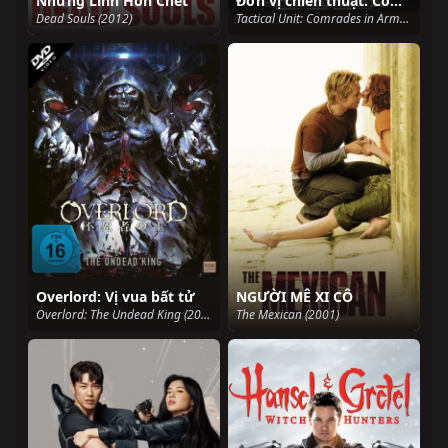
Những Linh Hồn Chết
Đơn vị chiến thuật: Comrades in Arms
Dead Souls (2012)
Tactical Unit: Comrades in Arms (2009)
Overlord: Vị vua bất tử
NGƯỜI MÊ XI CÔ
Overlord: The Undead King (2017)
The Mexican (2001)