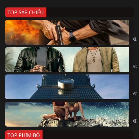
TOP SẮP CHIẾU
Ze
Age
Bi
The
Sk
Sky
Cá
Kil
TOP PHIM BỘ