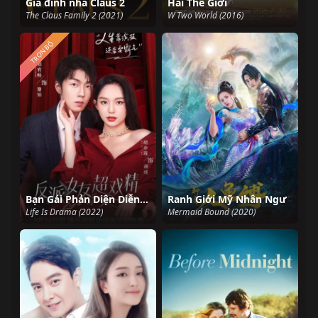
Gia đình nhà Claus 2
Hai Thế Giới
The Claus Family 2 (2021)
W Two World (2016)
TRỌN BỘ
Bạn Gái Phản Diện Diễn Siêu Sâu
Ranh Giới Mỹ Nhân Ngư
Life Is Drama (2022)
Mermaid Bound (2020)