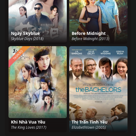
Ngày Skyblue
Before Midnight
Skyblue Days (2018)
Before Midnight (2013)
TRỌN BỘ
Khi Nhà Vua Yêu
Thị Trấn Tình Yêu
The King Loves (2017)
Elizabethtown (2005)