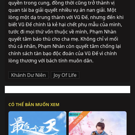
quyền trong cung, đồng thời cũng trở thành vị 
quan tài ba giải quyết nhiều vụ án nan giải. Một 
lòng một dạ trung thành với Vũ Đế, nhưng đến khi 
biết Vũ Đế chính là kẻ hại chết phụ mẫu của mình, 
tước đi mọi thứ vốn thuộc về mình, Phạm Nhàn 
quyết tâm báo thù cho cha mẹ. Không chỉ vì mối 
thù cá nhân, Phạm Nhàn còn quyết tâm chống lại 
chính sách tàn bạo độc đoán của Vũ Đế vì chính 
lòng thương với bách tính muôn dân.
Khánh Dư Niên
,
Joy Of Life
CÓ THỂ BẢN MUỐN XEM
TRỌN BỘ