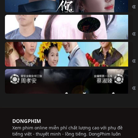
Đo
Đoạ
Ch
Chi
Độ
Cri
DONGPHIM
Xem phim online miễn phí chất lượng cao với phụ đề
tiếng việt - thuyết minh - lồng tiếng. DongPhim luôn