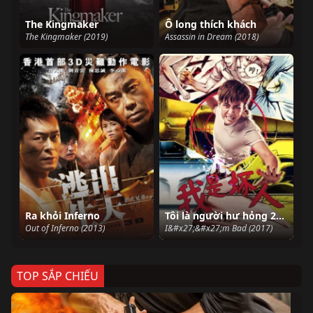
The Kingmaker
Ô long thích khách
The Kingmaker (2019)
Assassin in Dream (2018)
Ra khỏi Inferno
Tôi là người hư hỏng 2017
Out of Inferno (2013)
I&#x27;&#x27;m Bad (2017)
TOP SẮP CHIẾU
Ze