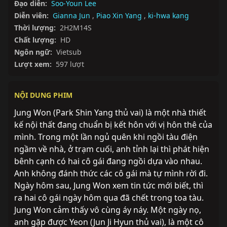
Đạo diễn:
Soo-Youn Lee
Diễn viên:
Gianna Jun
,
Piao Xin Yang
,
ki-hwa kang
Thời lượng:
2H2M14S
Chất lượng:
HD
Ngôn ngữ:
Vietsub
Lượt xem:
597 lượt
NỘI DUNG PHIM
Jung Won (Park Shin Yang thủ vai) là một nhà thiết 
kế nội thất đang chuẩn bị kết hôn với vị hôn thê của 
mình. Trong một lần ngủ quên khi ngồi tàu điện 
ngầm về nhà, ở trạm cuối, anh tỉnh lại thì phát hiện 
bênh cạnh có hai cô gái đang ngồi dựa vào nhau. 
Anh không đánh thức các cô gái mà tự mình rời đi. 
Ngày hôm sau, Jung Won xem tin tức mới biết, thì 
ra hai cô gái ngày hôm qua đã chết trong toa tàu. 
Jung Won cảm thấy vô cùng áy náy. Một ngày nọ, 
anh gặp được Yeon (Jun Ji Hyun thủ vai), là một cô 