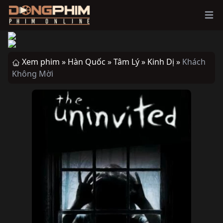
Ope
Xem phim »
Hàn Quốc »
Tâm Lý »
Kinh Dị »
Khách
Không Mời