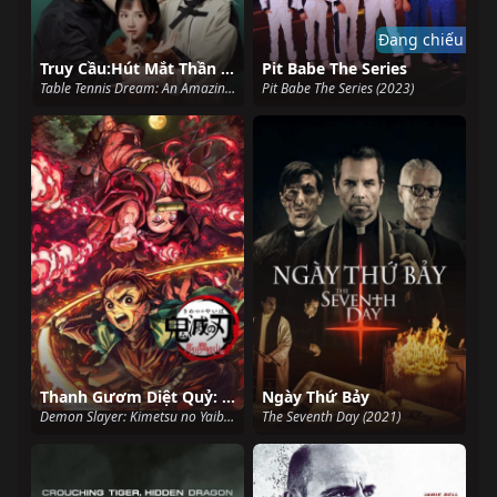
Đang chiếu
Truy Cầu:Hút Mắt Thần Triển Khai Chua Ngọt Tát Mặt
Pit Babe The Series
Table Tennis Dream: An Amazing Love Story (2019)
Pit Babe The Series (2023)
Thanh Gươm Diệt Quỷ: Núi nhện Nada
Ngày Thứ Bảy
Demon Slayer: Kimetsu no Yaiba - Nada Spider Mountain (2020)
The Seventh Day (2021)