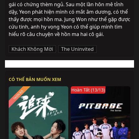
gái có chứng thèm ngủ. Sau một lần hôn mê tỉnh 
dậy, Yeon phát hiện mình có mắt âm dương, có thể 
thấy được mọi hồn ma. Jung Won như thể gặp được 
cứu tinh, anh hy vọng Yeon có thể giúp mình tìm 
hiểu rõ câu chuyện về hồn ma hai cô gái.
Khách Không Mời
,
The Uninvited
CÓ THỂ BẢN MUỐN XEM
Hoàn Tất (13/13)
TRỌN BỘ