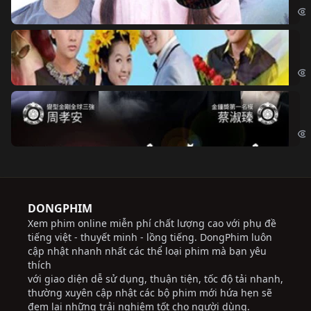
Ch
Chi
Độ
Cri
DONGPHIM
Xem phim online miễn phí chất lượng cao với phụ đề
tiếng việt - thuyết minh - lồng tiếng. DongPhim luôn
cập nhật nhanh nhất các thể loại phim mà bạn yêu
thích
với giao diện dễ sử dụng, thuận tiện, tốc độ tải nhanh,
thường xuyên cập nhật các bộ phim mới hứa hẹn sẽ
đem lại những trải nghiệm tốt cho người dùng.