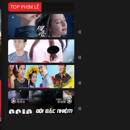
TOP PHIM LẺ
Nếu Thời Gian Trở Lại
If Time Flow Back (2020)
15770 lượt xem
Đoạn Trường Nam Ai
Đoạn Trường Nam Ai (2015)
13470 lượt xem
Chiếc Vòng Ngọc Huyết
Chiếc Vòng Ngọc Huyết (2015)
12044 lượt xem
Đội Đặc Nhiệm Hiện Tr
Crime Scene Investigation Center
10866 lượt xem