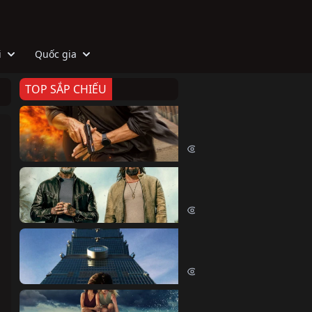
i
Quốc gia
TOP SẮP CHIẾU
Zeta
Agent Zeta (2026)
2065 lượt xem
Biệt Đội Hủy Diệt
The Wrecking Crew (2026)
2203 lượt xem
Skyscraper Live
Skyscraper Live (2026)
1699 lượt xem
Cá Voi Sát Thủ