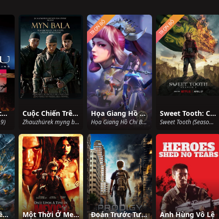
TRỌN BỘ
TRỌN BỘ
Ngũ hành thích khách
Cuộc Chiến Trên Thảo Nguyên
Họa Giang Hồ Chi Bất Lương Nhân (Phần 4)
Sweet Tooth: Cậu bé gạc nai (Phần 2)
9)
Zhauzhürek myng bala (2012)
Họa Giang Hồ Chi Bất Lương Nhân (Phần 4) (2021)
Sweet Tooth (Season 2) (2023)
Thái Cực Quyền: Anh Hùng Bá Đạo
Một Thời Ở Mexico
Đoán Trước Tương Lai
Anh Hùng Vô Lệ