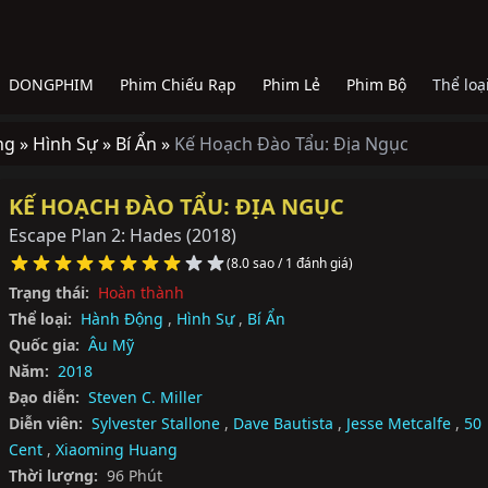
DONGPHIM
Phim Chiếu Rạp
Phim Lẻ
Phim Bộ
Thể loạ
ng »
Hình Sự »
Bí Ẩn »
Kế Hoạch Đào Tẩu: Địa Ngục
KẾ HOẠCH ĐÀO TẨU: ĐỊA NGỤC
Escape Plan 2: Hades
(2018)
(8.0 sao / 1 đánh giá)
Trạng thái:
Hoàn thành
Thể loại:
Hành Động
,
Hình Sự
,
Bí Ẩn
Quốc gia:
Âu Mỹ
Năm:
2018
Đạo diễn:
Steven C. Miller
Diễn viên:
Sylvester Stallone
,
Dave Bautista
,
Jesse Metcalfe
,
50
Cent
,
Xiaoming Huang
Thời lượng:
96 Phút