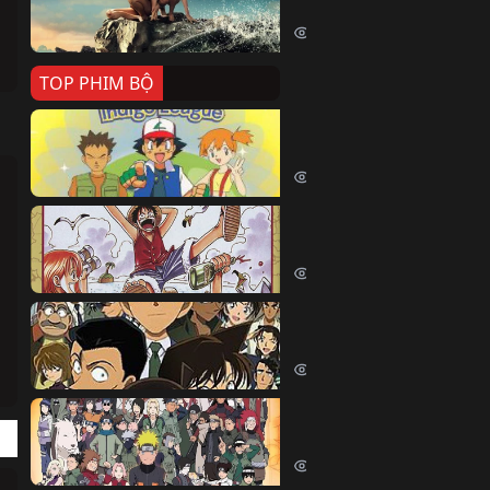
Killer Whale (2026)
2408 lượt xem
TOP PHIM BỘ
Pokemon Tổng Hợp
Pokemon (1997)
214785 lượt xem
Đảo Hải Tặc
One Piece (Luffy) (1999)
202938 lượt xem
Thám Tử Lừng Danh Co
Detective Conan (2005)
169177 lượt xem
Naruto Shippuden
Naruto Shippuuden (2007)
109838 lượt xem