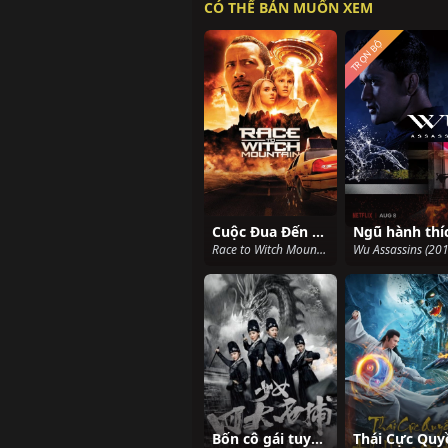
CÓ THỂ BẢN MUỐN XEM
TRỌN BỘ
Cuộc Đua Đến Núi Phù Thủy
Race to Witch Mountain (2009)
Wu Assassins (201
Bốn cô gái tuyệt vời