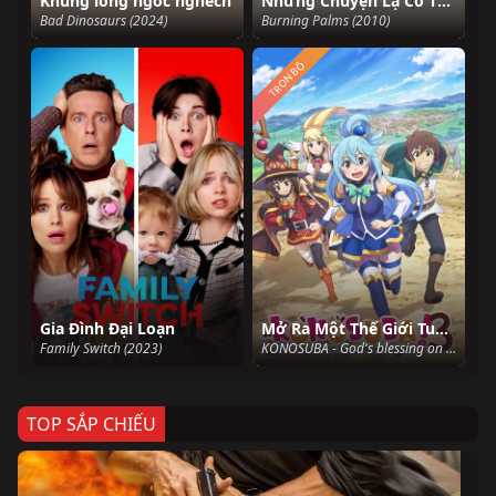
Khủng long ngốc nghếch
Những Chuyện Lạ Có Thật
Bad Dinosaurs (2024)
Burning Palms (2010)
TRỌN BỘ
Gia Đình Đại Loạn
Mở Ra Một Thế Giới Tuyệt Vời (Phần 3)
Family Switch (2023)
KONOSUBA - God's blessing on this wonderful world! Season 3 (2024)
TOP SẮP CHIẾU
Ze
Age