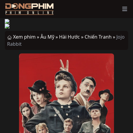
Ope
Xem phim »
Âu Mỹ »
Hài Hước »
Chiến Tranh »
Jojo
Rabbit