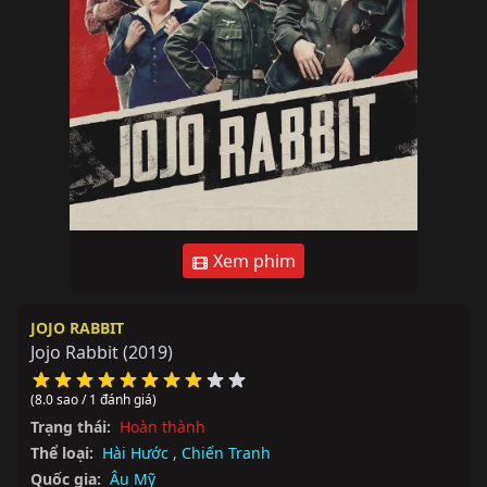
Xem phim
JOJO RABBIT
Jojo Rabbit
(2019)
(8.0 sao / 1 đánh giá)
Trạng thái:
Hoàn thành
Thể loại:
Hài Hước
,
Chiến Tranh
Quốc gia:
Âu Mỹ