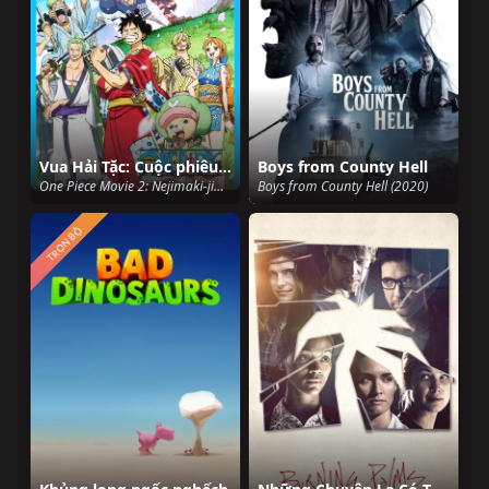
Vua Hải Tặc: Cuộc phiêu lưu đến đảo máy đồng hồ
Boys from County Hell
One Piece Movie 2: Nejimaki-jima no Daibouken, One Piece: Nejimakijima no Bouken, One Piece: Nejimaki Shima no Bouken (2001)
Boys from County Hell (2020)
TRỌN BỘ