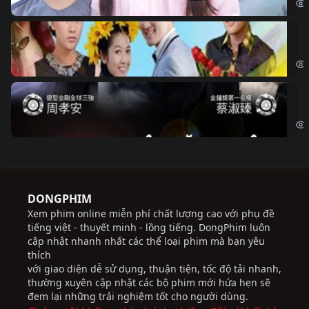
Ch
Chi
Độ
Cri
DONGPHIM
Xem phim online miễn phí chất lượng cao với phụ đề
tiếng việt - thuyết minh - lồng tiếng. DongPhim luôn
cập nhật nhanh nhất các thể loại phim mà bạn yêu
thích
với giao diện dễ sử dụng, thuận tiện, tốc độ tải nhanh,
thường xuyên cập nhật các bộ phim mới hứa hẹn sẽ
đem lại những trải nghiệm tốt cho người dùng.