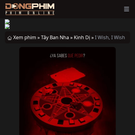
Ope
Xem phim »
Tây Ban Nha »
Kinh Dị »
I Wish, I Wish