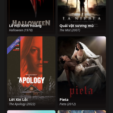
Lễ Hội Kinh Hoàng
Quái vật sương mù
Halloween (1978)
The Mist (2007)
SẮP CHIẾU
Lời Xin Lỗi
Pieta
The Apology (2022)
Pieta (2012)