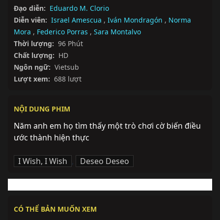
Đạo diễn:
Eduardo M. Clorio
Diễn viên:
Israel Amescua
,
Iván Mondragón
,
Norma
Mora
,
Federico Porras
,
Sara Montalvo
Thời lượng:
96 Phút
Chất lượng:
HD
Ngôn ngữ:
Vietsub
Lượt xem:
688 lượt
NỘI DUNG PHIM
Năm anh em họ tìm thấy một trò chơi cờ biến điều 
ước thành hiện thực
I Wish, I Wish
,
Deseo Deseo
CÓ THỂ BẢN MUỐN XEM