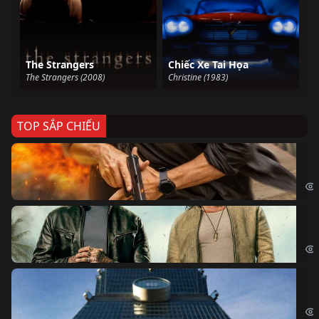
The Strangers
Chiếc Xe Tai Họa
The Strangers (2008)
Christine (1983)
TOP SẮP CHIẾU
Ze
Age
Bi
The
Sk
Sky