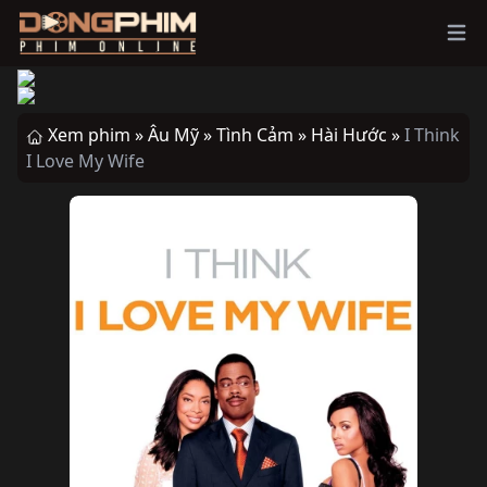
Ope
Xem phim »
Âu Mỹ »
Tình Cảm »
Hài Hước »
I Think
I Love My Wife