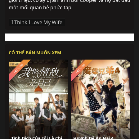
giới thiệu, cô ấy bị ám ảnh bởi Cooper và họ bắt đầu 
một mối quan hệ phức tạp.
I Think I Love My Wife
CÓ THỂ BẢN MUỐN XEM
TRỌN BỘ
TRỌN BỘ
Tình Địch Của Tôi Là Chính Mình
Huynh Đệ Ăn Hại 4