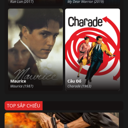
Kun Lun (2017)
My Dear Warrior (2019)
Maurice
Câu Đố
Maurice (1987)
Charade (1963)
TOP SẮP CHIẾU
Ze
Age