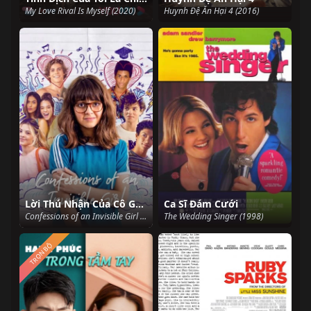
My Love Rival Is Myself (2020)
Huynh Đệ Ăn Hại 4 (2016)
Lời Thú Nhận Của Cô Gái Vô Hình
Ca Sĩ Đám Cưới
Confessions of an Invisible Girl (2021)
The Wedding Singer (1998)
TRỌN BỘ