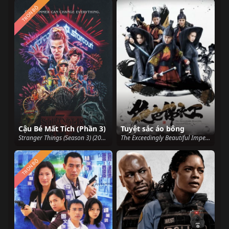
TRỌN BỘ
Cậu Bé Mất Tích (Phần 3)
Tuyệt sắc áo bông
Stranger Things (Season 3) (2019)
The Exceedingly Beautiful Imperial Gaurds (2017)
TRỌN BỘ