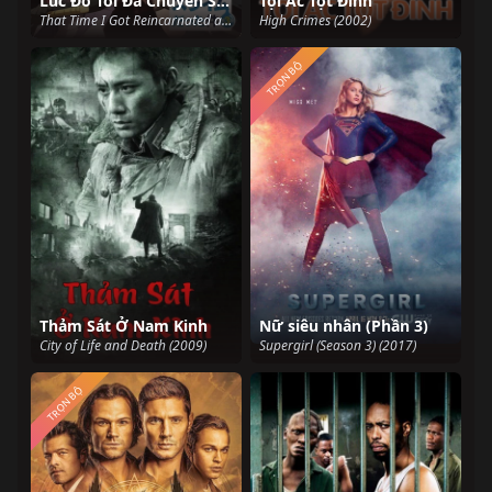
Lúc Đó Tôi Đã Chuyển Sinh Thành Slime (Phần 3)
Tội Ác Tột Đỉnh
That Time I Got Reincarnated as a Slime Season 3 (2024)
High Crimes (2002)
TRỌN BỘ
Thảm Sát Ở Nam Kinh
Nữ siêu nhân (Phần 3)
City of Life and Death (2009)
Supergirl (Season 3) (2017)
TRỌN BỘ