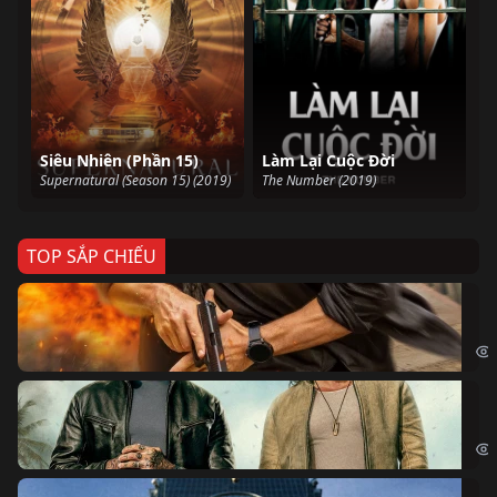
Siêu Nhiên (Phần 15)
Làm Lại Cuộc Đời
Supernatural (Season 15) (2019)
The Number (2019)
TOP SẮP CHIẾU
Ze
Age
Bi
The
Sk