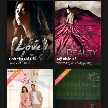
Tình Yêu Giả Dối
Mỹ nhân đồ
Love, Lies (2016)
Portrait of a Beauty (2008)
TRỌN BỘ
TRỌN BỘ