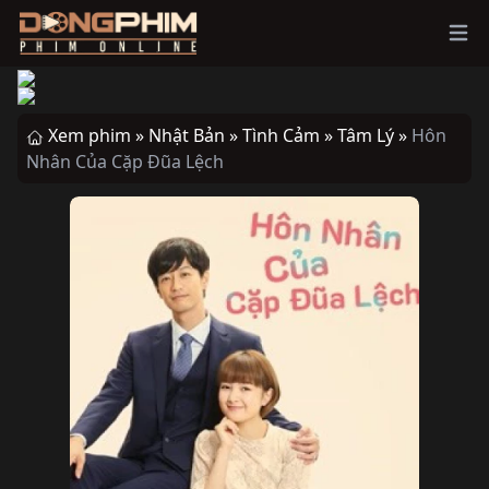
Ope
Xem phim »
Nhật Bản »
Tình Cảm »
Tâm Lý »
Hôn
Nhân Của Cặp Đũa Lệch