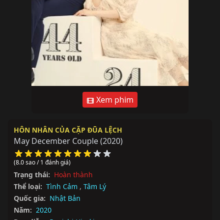
Xem phim
HÔN NHÂN CỦA CẶP ĐŨA LỆCH
May December Couple
(2020)
(8.0 sao / 1 đánh giá)
Trạng thái:
Hoàn thành
Thể loại:
Tình Cảm
,
Tâm Lý
Quốc gia:
Nhật Bản
Năm:
2020