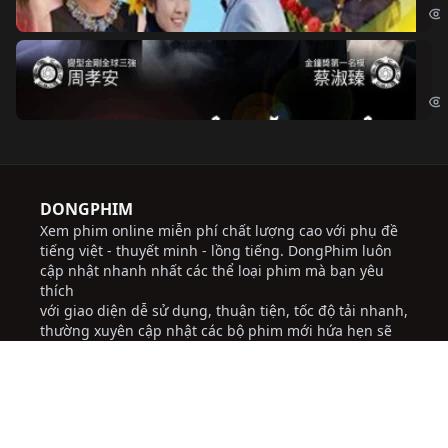
Độ
Cri
DONGPHIM
Xem phim online miễn phí chất lượng cao với phụ đề
tiếng việt - thuyết minh - lồng tiếng. DongPhim luôn
cập nhật nhanh nhất các thể loại phim mà bạn yêu
thích
với giao diện dễ sử dụng, thuận tiện, tốc độ tải nhanh,
thường xuyên cập nhật các bộ phim mới hứa hẹn sẽ
đem lại những trải nghiệm tốt cho người dùng.
Chúng tôi không chịu trách nhiệm đối với bất kỳ
nội dung nào được đăng tải trên trang web này.
socolive
JBO Thai
ww88
trực tiếp bóng đá
socolive
nhà cái uy tín
lô đề hôm na