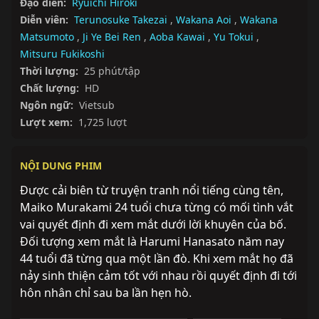
Đạo diễn:
Ryuichi Hiroki
Diễn viên:
Terunosuke Takezai
,
Wakana Aoi
,
Wakana
Matsumoto
,
Ji Ye Bei Ren
,
Aoba Kawai
,
Yu Tokui
,
Mitsuru Fukikoshi
Thời lượng:
25 phút/tập
Chất lượng:
HD
Ngôn ngữ:
Vietsub
Lượt xem:
1,725 lượt
NỘI DUNG PHIM
Được cải biên từ truyện tranh nổi tiếng cùng tên, 
Maiko Murakami 24 tuổi chưa từng có mối tình vắt 
vai quyết định đi xem mắt dưới lời khuyên của bố. 
Đối tượng xem mắt là Harumi Hanasato năm nay 
44 tuổi đã từng qua một lần đò. Khi xem mắt họ đã 
nảy sinh thiện cảm tốt với nhau rồi quyết định đi tới 
hôn nhân chỉ sau ba lần hẹn hò.