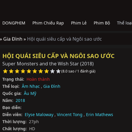
DONGPHIM
Phim Chiếu Rạp
Phim Lẻ
Phim Bộ
Thể loạ
 »
Gia Đình »
Hội quái siêu cấp và Ngôi sao ước
HỘI QUÁI SIÊU CẤP VÀ NGÔI SAO ƯỚC
Super Monsters and the Wish Star
(2018)
(8.0 sao / 1 đánh giá)
Trạng thái:
Hoàn thành
Thể loại:
Âm Nhạc
,
Gia Đình
Quốc gia:
Âu Mỹ
Năm:
2018
Đạo diễn:
Diễn viên:
Elyse Maloway
,
Vincent Tong
,
Erin Mathews
Thời lượng:
27ph
Chất lượng:
HD