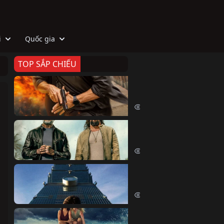
i
Quốc gia
TOP SẮP CHIẾU
Zeta
Agent Zeta (2026)
1975 lượt xem
Biệt Đội Hủy Diệt
The Wrecking Crew (2026)
2128 lượt xem
Skyscraper Live
Skyscraper Live (2026)
1634 lượt xem
Cá Voi Sát Thủ