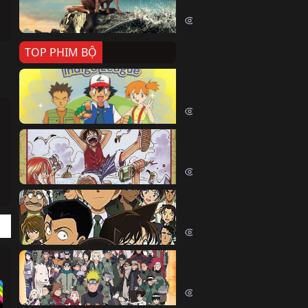
Killer Whale (2026)
2342 lượt xem
TOP PHIM BỘ
Pokemon Tổng Hợp
Pokemon (1997)
214396 lượt xem
Đảo Hải Tặc
One Piece (Luffy) (1999)
202617 lượt xem
Thám Tử Lừng Danh Co
Detective Conan (2005)
169037 lượt xem
Naruto Shippuden
Naruto Shippuuden (2007)
109670 lượt xem