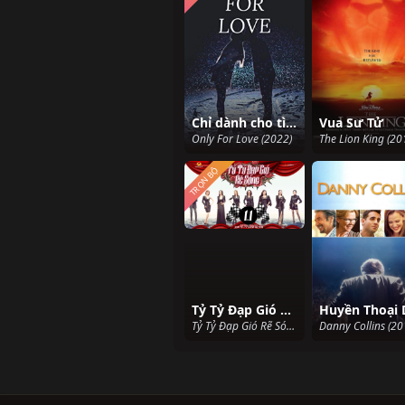
Chỉ dành cho tình yêu
Vua Sư Tử
Only For Love (2022)
The Lion King (20
TRỌN BỘ
Tỷ Tỷ Đạp Gió Rẽ Sóng 2
Tỷ Tỷ Đạp Gió Rẽ Sóng 2 (2021)
Danny Collins (20