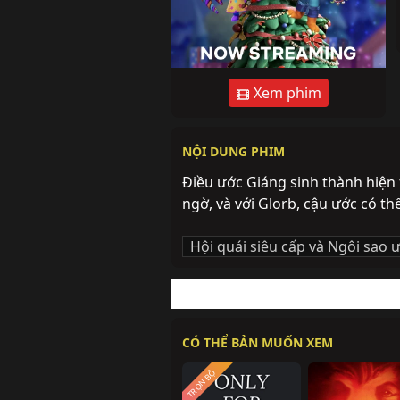
Xem phim
NỘI DUNG PHIM
Điều ước Giáng sinh thành hiện 
ngờ, và với Glorb, cậu ước có th
Hội quái siêu cấp và Ngôi sao 
CÓ THỂ BẢN MUỐN XEM
TRỌN BỘ