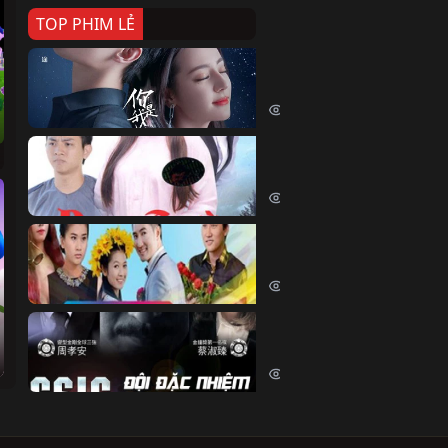
TOP PHIM LẺ
Nếu Thời Gian Trở Lại
If Time Flow Back (2020)
15683 lượt xem
Đoạn Trường Nam Ai
Đoạn Trường Nam Ai (2015)
13310 lượt xem
Chiếc Vòng Ngọc Huyết
Chiếc Vòng Ngọc Huyết (2015)
11968 lượt xem
Đội Đặc Nhiệm Hiện Tr
Crime Scene Investigation Center
10788 lượt xem