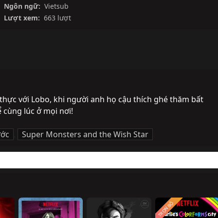
Ngôn ngữ:
Vietsub
Lượt xem:
663 lượt
thực với Lobo, khi người anh họ cậu thích ghé thăm bất 
ể cùng lúc ở mọi nơi!
ước
,
Super Monsters and the Wish Star
TRỌN BỘ