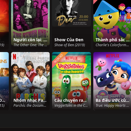
Người còn lại: Chuyến đi dài và kỳ lạ của Bob Weir
Show Của Đen
Thành phố sắc màu của Charlie (Phần 3)
19)
The Other One: The Long Strange Trip of Bob Weir (2015)
Show of Đen (2019)
Charlie's Colorforms City (Season 3) (2019)
TRỌN BỘ
Huyền Thoại Danny Collins
Nhóm nhạc Parchís: Phim tài liệu
Câu chuyện rau củ: Tới thành phố (Phần 1)
Ba điều ước của True
15)
Parchís: the Documentary (2019)
VeggieTales in the City (Season 1) (2017)
True: Happy Hearts Day (2019)