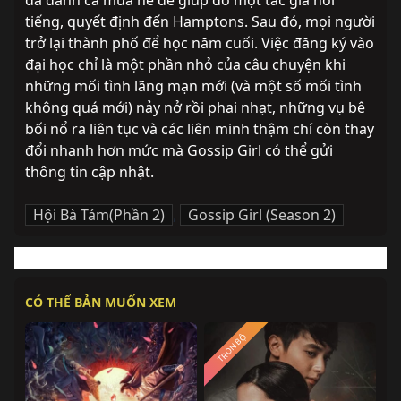
đã dành cả mùa hè để giúp đỡ một tác giả nổi 
tiếng, quyết định đến Hamptons. Sau đó, mọi người 
trở lại thành phố để học năm cuối. Việc đăng ký vào 
đại học chỉ là một phần nhỏ của câu chuyện khi 
những mối tình lãng mạn mới (và một số mối tình 
không quá mới) nảy nở rồi phai nhạt, những vụ bê 
bối nổ ra liên tục và các liên minh thậm chí còn thay 
đổi nhanh hơn mức mà Gossip Girl có thể gửi 
thông tin cập nhật.
Hội Bà Tám(Phần 2)
,
Gossip Girl (Season 2)
CÓ THỂ BẢN MUỐN XEM
TRỌN BỘ