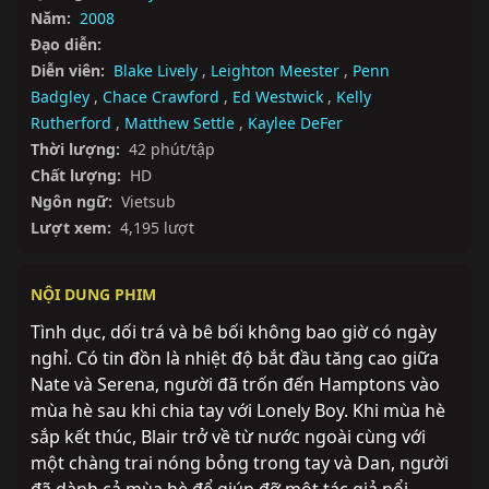
Năm:
2008
Đạo diễn:
Diễn viên:
Blake Lively
,
Leighton Meester
,
Penn
Badgley
,
Chace Crawford
,
Ed Westwick
,
Kelly
Rutherford
,
Matthew Settle
,
Kaylee DeFer
Thời lượng:
42 phút/tập
Chất lượng:
HD
Ngôn ngữ:
Vietsub
Lượt xem:
4,195 lượt
NỘI DUNG PHIM
Tình dục, dối trá và bê bối không bao giờ có ngày 
nghỉ. Có tin đồn là nhiệt độ bắt đầu tăng cao giữa 
Nate và Serena, người đã trốn đến Hamptons vào 
mùa hè sau khi chia tay với Lonely Boy. Khi mùa hè 
sắp kết thúc, Blair trở về từ nước ngoài cùng với 
một chàng trai nóng bỏng trong tay và Dan, người 