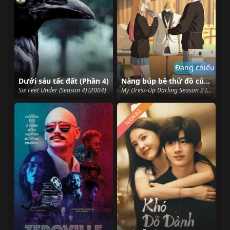
Đang chiếu
Dưới sáu tấc đất (Phần 4)
Nàng búp bê thử đồ của tôi biết yêu (Phần 2)
Six Feet Under (Season 4) (2004)
My Dress-Up Darling Season 2 (2025)
TRỌN BỘ