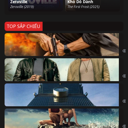
Zeroville
Khó Dỗ Dành
Zeroville (2019)
The First Frost (2025)
TOP SẮP CHIẾU
Ze
Age
Bi
The
Sk
Sky
Cá
Kil