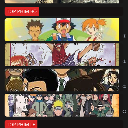
TOP PHIM BỘ
Po
Pok
Đả
One
Th
Det
Na
Nar
TOP PHIM LẺ