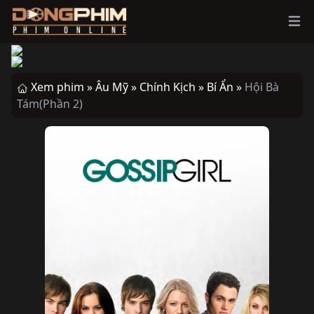
Ope
Xem phim »
Âu Mỹ »
Chính Kịch »
Bí Ẩn »
Hội Bà
Tám(Phần 2)