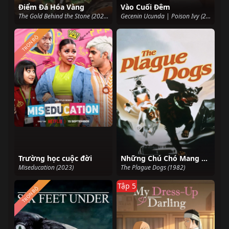
Điểm Đá Hóa Vàng
Vào Cuối Đêm
The Gold Behind the Stone (2025)
Gecenin Ucunda | Poison Ivy (2022)
TRỌN BỘ
Trường học cuộc đời
Những Chú Chó Mang Bệnh Dịch Hạch
Miseducation (2023)
The Plague Dogs (1982)
Tập 5
TRỌN BỘ