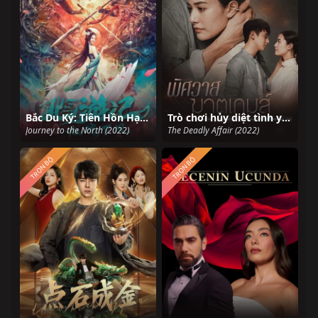
Bắc Du Ký: Tiên Hồn Hạ Phàm
Trò chơi hủy diệt tình yêu
Journey to the North (2022)
The Deadly Affair (2022)
TRỌN BỘ
TRỌN BỘ