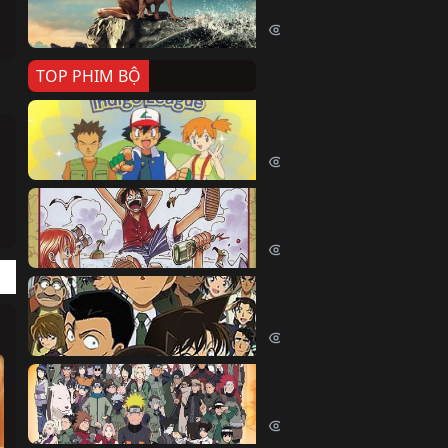
Killer Whale (2026)
2345 lượt xem
TOP PHIM BỘ
Pokemon Tổng Hợp
Pokemon (1997)
214401 lượt xem
Đảo Hải Tặc
One Piece (Luffy) (1999)
202630 lượt xem
Thám Tử Lừng Danh Co
Detective Conan (2005)
169041 lượt xem
Naruto Shippuden
Naruto Shippuuden (2007)
109673 lượt xem