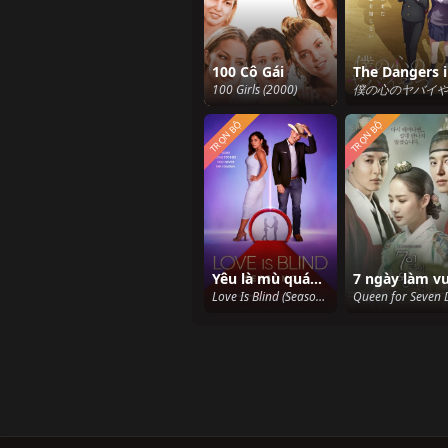
100 Cô Gái
100 Girls (2000)
TRỌN BỘ
TRỌN BỘ
Yêu là mù quáng (Phần 3)
Love Is Blind (Season 3) (2022)