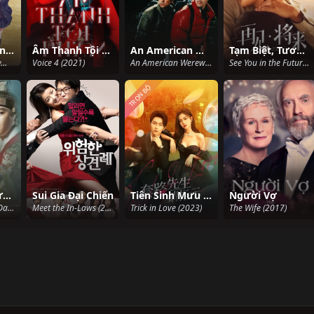
The Dangers in My Heart
Âm Thanh Tội Phạm 4
An American Werewolf in London
Tạm Biệt, Tương Lai
僕の心のヤバイやつ (2023)
Voice 4 (2021)
An American Werewolf in London (1981)
See You in the Future (2019)
TRỌN BỘ
7 ngày làm vương hậu
Sui Gia Đại Chiến
Tiên Sinh Mưu Mẹo Xin Chỉ Giáo
Người Vợ
Queen for Seven Days (2017)
Meet the In-Laws (2011)
Trick in Love (2023)
The Wife (2017)