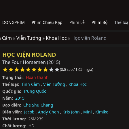
DONGPHIM
Phim Chiếu Rạp
Phim Lẻ
Phim Bộ
Thể loạ
h Cảm »
Viễn Tưởng »
Khoa Học »
Học viện Roland
HỌC VIỆN ROLAND
The Four Horsemen
(2015)
(8.0 sao / 1 đánh giá)
Trạng thái:
Hoàn thành
Thể loại:
Tình Cảm
,
Viễn Tưởng
,
Khoa Học
Quốc gia:
Trung Quốc
Năm:
2015
Đạo diễn:
Che Shu Chang
Diễn viên:
Jacob
,
Andy Chen
,
Kris John
,
Mini
,
Kimiko
Thời lượng:
26M23S
Chất lượng:
HD