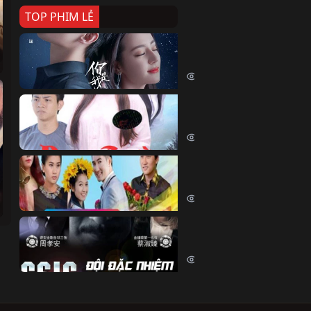
TOP PHIM LẺ
Nếu Thời Gian Trở Lại
If Time Flow Back (2020)
15686 lượt xem
Đoạn Trường Nam Ai
Đoạn Trường Nam Ai (2015)
13313 lượt xem
Chiếc Vòng Ngọc Huyết
Chiếc Vòng Ngọc Huyết (2015)
11973 lượt xem
Đội Đặc Nhiệm Hiện Tr
Crime Scene Investigation Center
10792 lượt xem