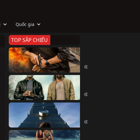
i
Quốc gia
TOP SẮP CHIẾU
Zeta
Agent Zeta (2026)
1982 lượt xem
Biệt Đội Hủy Diệt
The Wrecking Crew (2026)
2132 lượt xem
Skyscraper Live
Skyscraper Live (2026)
1637 lượt xem
Cá Voi Sát Thủ