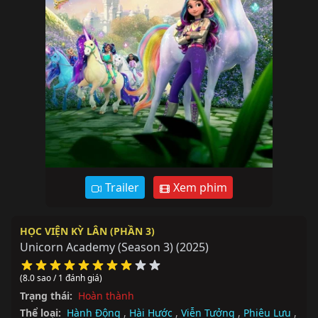
Trailer
Xem phim
HỌC VIỆN KỲ LÂN (PHẦN 3)
Unicorn Academy (Season 3)
(2025)
(8.0 sao / 1 đánh giá)
Trạng thái:
Hoàn thành
Thể loại:
Hành Động
,
Hài Hước
,
Viễn Tưởng
,
Phiêu Lưu
,