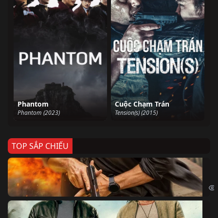
Phantom
Cuộc Chạm Trán
Phantom (2023)
Tension(s) (2015)
TOP SẮP CHIẾU
Ze
Age
Bi