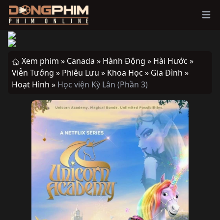
Ope
Xem phim »
Canada »
Hành Động »
Hài Hước »
Viễn Tưởng »
Phiêu Lưu »
Khoa Học »
Gia Đình »
Hoạt Hình »
Học viện Kỳ Lân (Phần 3)