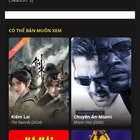
(Season 3)
CÓ THỂ BẢN MUỐN XEM
TRỌN BỘ
Kiếm Lai
Chuyên Án Miami
The Swords (2024)
Miami Vice (2006)