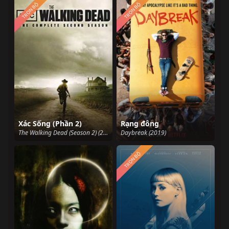
TRỌN BỘ
TRỌN BỘ
Xác Sống (Phần 2)
Rạng đông
The Walking Dead (Season 2) (2010)
Daybreak (2019)
TRỌN BỘ