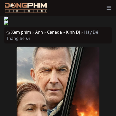
Ope
Xem phim »
Anh »
Canada »
Kinh Dị »
Hãy Để
Thằng Bé Đi