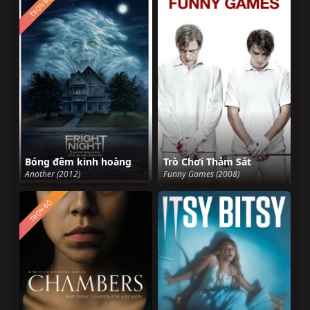
TRỌN BỘ
Bóng đêm kinh hoàng
Trò Chơi Thảm Sát
Another (2012)
Funny Games (2008)
TRỌN BỘ