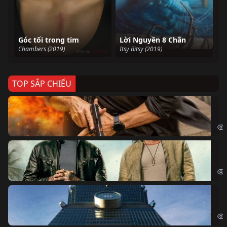
Góc tối trong tim
Lời Nguyền 8 Chân
Chambers (2019)
Itsy Bitsy (2019)
TOP SẮP CHIẾU
Ze
Age
Bi
The
Sk
Sky