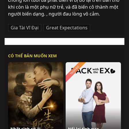
chồng lớn tuổi đã phát điên vì bị bỏ lại trên bàn thờ 
khi còn là một phụ nữ trẻ, và đã biến cô thành một 
người biến dạng. , người đau lòng vô cảm.
Gia Tài Vĩ Đại
,
Great Expectations
CÓ THỂ BẢN MUỐN XEM
TRỌN BỘ
Nhất sinh sở ái
Nối lại tình xưa