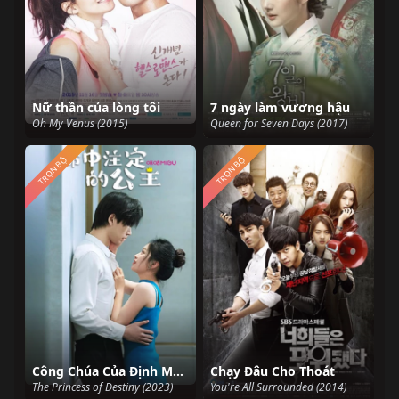
Nữ thần của lòng tôi
7 ngày làm vương hậu
Oh My Venus (2015)
Queen for Seven Days (2017)
TRỌN BỘ
TRỌN BỘ
Công Chúa Của Định Mệnh
Chạy Đâu Cho Thoát
The Princess of Destiny (2023)
You're All Surrounded (2014)