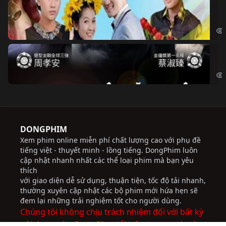
Ch
Chi
Độ
Cri
DONGPHIM
Xem phim online miễn phí chất lượng cao với phụ đề
tiếng việt - thuyết minh - lồng tiếng. DongPhim luôn
cập nhật nhanh nhất các thể loại phim mà bạn yêu
thích
với giao diện dễ sử dụng, thuận tiện, tốc độ tải nhanh,
thường xuyên cập nhật các bộ phim mới hứa hẹn sẽ
đem lại những trải nghiệm tốt cho người dùng.
Chúng tôi không chịu trách nhiệm đối với bất kỳ
nội dung nào được đăng tải trên trang web này.