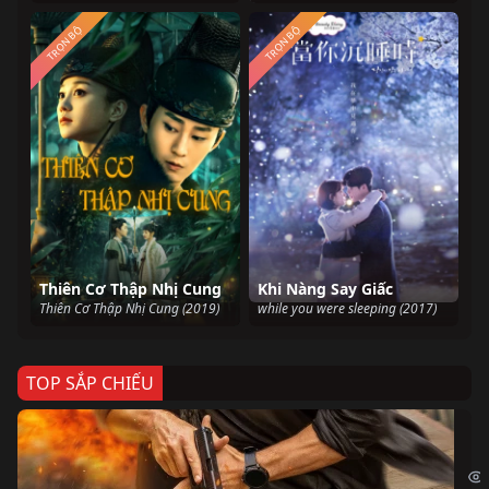
TRỌN BỘ
TRỌN BỘ
Thiên Cơ Thập Nhị Cung
Khi Nàng Say Giấc
Thiên Cơ Thập Nhị Cung (2019)
while you were sleeping (2017)
TOP SẮP CHIẾU
Ze
Age