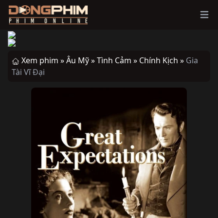
Ope
Xem phim »
Âu Mỹ »
Tình Cảm »
Chính Kịch »
Gia
Tài Vĩ Đại