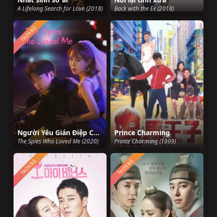
A Lifelong Search for Love (2018)
Back with the Ex (2018)
TRỌN BỘ
Người Yêu Gián Điệp Của Tôi
Prince Charming
The Spies Who Loved Me (2020)
Prince Charming (1999)
TRỌN BỘ
TRỌN BỘ