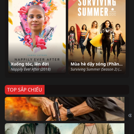
Xuống tóc, lên đời
Mùa hè dậy sóng (Phần 2)
Nappily Ever After (2018)
Surviving Summer (Season 2) (2023)
TOP SẮP CHIẾU
Ze
Age
Bi