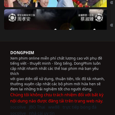
Độ
Cri
DONGPHIM
Xem phim online miễn phí chất lượng cao với phụ đề
tiếng việt - thuyết minh - lồng tiếng. DongPhim luôn
cập nhật nhanh nhất các thể loại phim mà bạn yêu
thích
với giao diện dễ sử dụng, thuận tiện, tốc độ tải nhanh,
thường xuyên cập nhật các bộ phim mới hứa hẹn sẽ
đem lại những trải nghiệm tốt cho người dùng.
Chúng tôi không chịu trách nhiệm đối với bất kỳ
nội dung nào được đăng tải trên trang web này.
socolive
JBO Thai
ww88
trực tiếp bóng đá
socolive
nhà cái uy tín