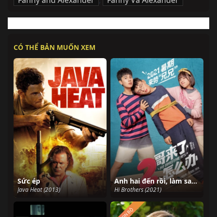
Fanny and Alexander
,
Fanny Và Alexander
CÓ THỂ BẢN MUỐN XEM
Sức ép
Anh hai đến rồi, làm sao đây
Java Heat (2013)
Hi Brothers (2021)
TRỌN BỘ