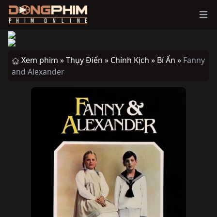
Ope
Xem phim »
Thụy Điển »
Chính Kịch »
Bí Ẩn »
Fanny
and Alexander