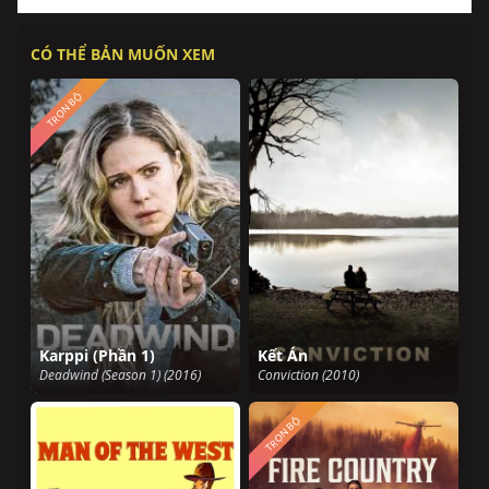
CÓ THỂ BẢN MUỐN XEM
TRỌN BỘ
Karppi (Phần 1)
Kết Án
Deadwind (Season 1) (2016)
Conviction (2010)
TRỌN BỘ