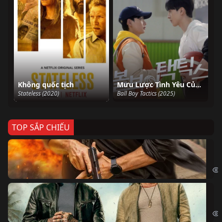
Không quốc tịch
Mưu Lược Tình Yêu Của Chàng Nhặt Bóng
Stateless (2020)
Ball Boy Tactics (2025)
TOP SẮP CHIẾU
Ze
Age
Bi
The