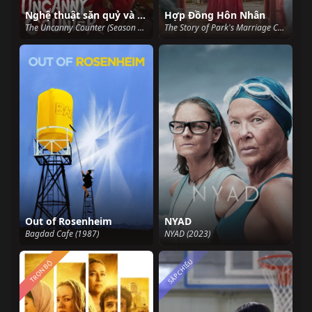
Nghệ thuật săn quỷ và nấu mì (Phần 2)
Hợp Đồng Hôn Nhân
The Uncanny Counter (Season 2) (2023)
The Story of Park's Marriage Contract (2023)
Out of Rosenheim
NYAD
Bagdad Cafe (1987)
NYAD (2023)
SẮP CHIẾU
TRỌN BỘ