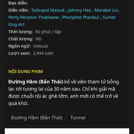
Đạo diễn:
Diễn viên:
Todsapol Maisuk
,
Johnny Hao
,
Morakot Liu
,
Pemy Peramin Thabkaew
,
Phenphet Phenkul
,
Sumet
Ong-Art
Thời lượng:
60 phút / tập
Chất lượng:
HD
Ngôn ngữ:
Vietsub
Lượt xem:
2,944 lượt
NỘI DUNG PHIM
Đường Hầm (Bản Thái)
 kể về viên thám tử bỗng 
lạc tới tương lai của 30 năm sau. Chỉ khi giải mã 
được chuỗi tội ác ghê tởm, anh mới có thể trở về 
quá khứ.
Đường Hầm (Bản Thái)
,
Tunnel