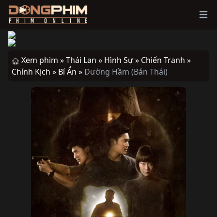
Ope
Xem phim »
Thái Lan »
Hình Sự »
Chiến Tranh »
Chính Kịch »
Bí Ẩn »
Đường Hầm (Bản Thái)