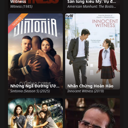
Witness
Săn lùng kiểu Mỹ: Vụ đánh bom cuộc marathon Boston
Witness (1985)
American Manhunt: The Boston Marathon Bombing (2023)
TRỌN BỘ
Những Ngã Đường Ước Mơ (Phần 5)
Nhân Chứng Hoàn Hảo
Sintonia (Season 5) (2025)
Innocent Witness (2019)