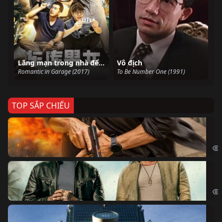
Lãng mạn trong nhà để xe
Vô địch
Romantic in Garage (2017)
To Be Number One (1991)
TOP SẮP CHIẾU
Ze
Age
Bi
The
Sk