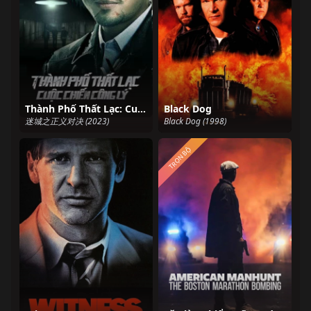
Thành Phố Thất Lạc: Cuộc Chiến Công Lý
Black Dog
迷城之正义对决 (2023)
Black Dog (1998)
TRỌN BỘ