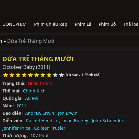
DONGPHIM
Phim Chiếu Rạp
Phim Lẻ
Phim Bộ
Thể loạ
h »
Đứa Trẻ Tháng Mười
ĐỨA TRẺ THÁNG MƯỜI
October Baby
(2011)
(8.0 sao / 1 đánh giá)
Trạng thái:
Hoàn thành
Thể loại:
Chính Kịch
Quốc gia:
Âu Mỹ
Năm:
2011
Đạo diễn:
Andrew Erwin
,
Jon Erwin
Diễn viên:
Rachel Hendrix
,
Jason Burkey
,
John Schneider
,
Jennifer Price
,
Colleen Trusler
Thời lượng:
107 Phút