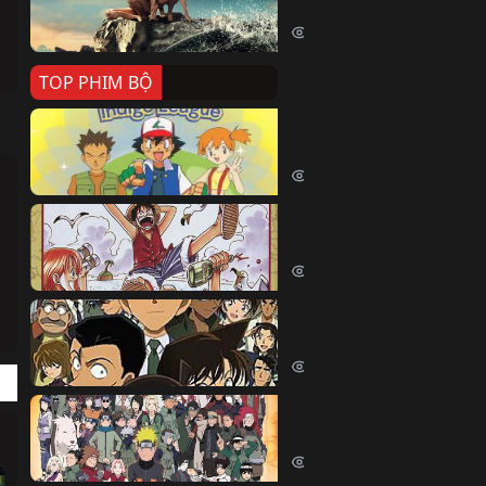
Killer Whale (2026)
2423 lượt xem
TOP PHIM BỘ
Pokemon Tổng Hợp
Pokemon (1997)
214856 lượt xem
Đảo Hải Tặc
One Piece (Luffy) (1999)
203117 lượt xem
Thám Tử Lừng Danh Co
Detective Conan (2005)
170601 lượt xem
Naruto Shippuden
Naruto Shippuuden (2007)
109953 lượt xem