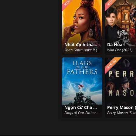
TRỌN BỘ
TRỌN BỘ
Nhất định thành công (Phần 2)
Dã Hỏa
She's Gotta Have It (Season 2) (2018)
Wild Fire (2025)
TRỌN BỘ
Ngọn Cờ Cha Ông
Flags of Our Fathers (2006)