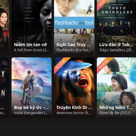
TRỌN BỘ
Niềm tin tan vỡ
Ngôi Sao Trụy Lạc
Lừa đảo ở Tokyo
A Fall from Grace (2020)
Flashbacks of a Fool (2008)
Tokyo Swindlers (2024)
TRỌN BỘ
TRỌN BỘ
Perry Mason (Phần 1)
Búp bê ký ức – Bản điện ảnh
Truyện Kinh Dị Mỹ (Phần 9)
Những Năm Tháng Tuổi Trẻ Không Thể Quay Trở Lại
Perry Mason (Season 1) (2020)
Violet Evergarden the Movie (2020)
American Horror Story (Season 9) (2019)
Stand By Me (2023)