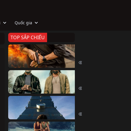
i
Quốc gia
TOP SẮP CHIẾU
Zeta
Agent Zeta (2026)
2079 lượt xem
Biệt Đội Hủy Diệt
The Wrecking Crew (2026)
2218 lượt xem
Skyscraper Live
Skyscraper Live (2026)
1712 lượt xem
Cá Voi Sát Thủ