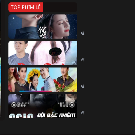
TOP PHIM LẺ
Nếu Thời Gian Trở Lại
If Time Flow Back (2020)
15785 lượt xem
Đoạn Trường Nam Ai
Đoạn Trường Nam Ai (2015)
13495 lượt xem
Chiếc Vòng Ngọc Huyết
Chiếc Vòng Ngọc Huyết (2015)
12058 lượt xem
Đội Đặc Nhiệm Hiện Tr
Crime Scene Investigation Center
10881 lượt xem