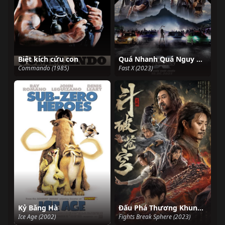
Biệt kích cứu con
Quá Nhanh Quá Nguy Hiểm 10
Commando (1985)
Fast X (2023)
Kỷ Băng Hà
Đấu Phá Thương Khung: Thức Tỉnh
Ice Age (2002)
Fights Break Sphere (2023)