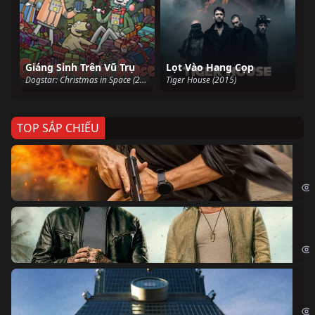
Giáng Sinh Trên Vũ Trụ
Lọt Vào Hang Cọp
Dogstar: Christmas in Space (2016)
Tiger House (2015)
TOP SẮP CHIẾU
Ze
Age
Bi
The
Sk
Sky