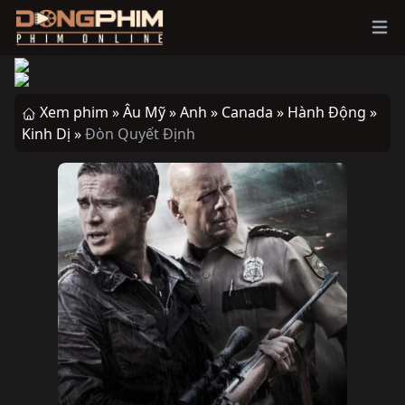
Ope
Xem phim »
Âu Mỹ »
Anh »
Canada »
Hành Động »
Kinh Dị »
Đòn Quyết Định