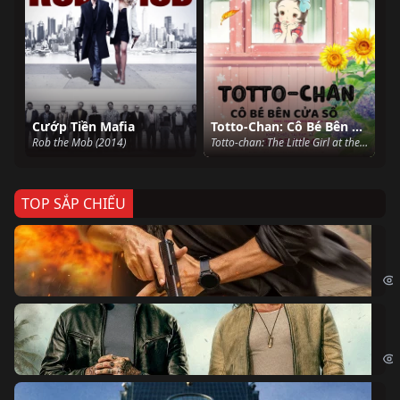
Cướp Tiền Mafia
Totto-Chan: Cô Bé Bên Cửa Sổ
Rob the Mob (2014)
Totto-chan: The Little Girl at the Window (2023)
TOP SẮP CHIẾU
Ze
Age
Bi
The
Sk