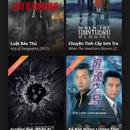
Luật Báo Thù
Chuyện Tình Cây Sơn Tra
Acts of Vengeance (2017)
When The Hawthorn Blooms (2025)
TRỌN BỘ
TRỌN BỘ
Gương đen (Phần 6)
Kẻ Bán Đứng Lương Tâm