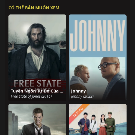
CÓ THỂ BẢN MUỐN XEM
Tuyên Ngôn Tự Do Của Jones
Johnny
Free State of Jones (2016)
Johnny (2022)
TRỌN BỘ