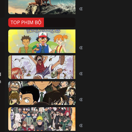
Killer Whale (2026)
2429 lượt xem
TOP PHIM BỘ
Pokemon Tổng Hợp
Pokemon (1997)
214868 lượt xem
Đảo Hải Tặc
One Piece (Luffy) (1999)
203193 lượt xem
 
 
Thám Tử Lừng Danh Co
Detective Conan (2005)
170611 lượt xem
Naruto Shippuden
Naruto Shippuuden (2007)
109996 lượt xem