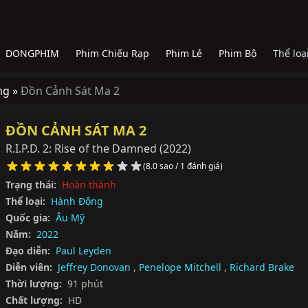
DONGPHIM
Phim Chiếu Rạp
Phim Lẻ
Phim Bộ
Thể loạ
ng »
Đồn Cảnh Sát Ma 2
ĐỒN CẢNH SÁT MA 2
R.I.P.D. 2: Rise of the Damned
(2022)
(8.0 sao / 1 đánh giá)
Trạng thái:
Hoàn thành
Thể loại:
Hành Động
Quốc gia:
Âu Mỹ
Năm:
2022
Đạo diễn:
Paul Leyden
Diễn viên:
Jeffrey Donovan
,
Penelope Mitchell
,
Richard Brake
Thời lượng:
91 phút
Chất lượng:
HD