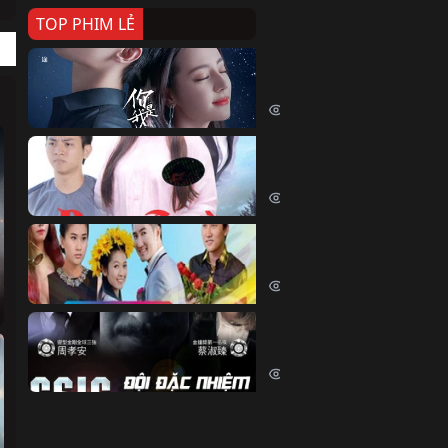
TOP PHIM LẺ
Nếu Thời Gian Trở Lại
If Time Flow Back (2020)
15793 lượt xem
Đoạn Trường Nam Ai
Đoạn Trường Nam Ai (2015)
13514 lượt xem
Chiếc Vòng Ngọc Huyết
Chiếc Vòng Ngọc Huyết (2015)
12066 lượt xem
Đội Đặc Nhiệm Hiện Tr
Crime Scene Investigation Center
10888 lượt xem