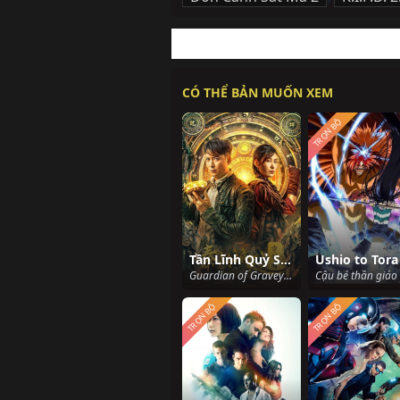
CÓ THỂ BẢN MUỐN XEM
TRỌN BỘ
Tần Lĩnh Quỷ Sự: Người Bảo Vệ
Ushio to Tora
Guardian of Graveyard (2025)
TRỌN BỘ
TRỌN BỘ