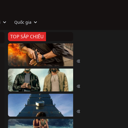
i
Quốc gia
TOP SẮP CHIẾU
Zeta
Agent Zeta (2026)
2086 lượt xem
Biệt Đội Hủy Diệt
The Wrecking Crew (2026)
2226 lượt xem
Skyscraper Live
Skyscraper Live (2026)
1718 lượt xem
Cá Voi Sát Thủ