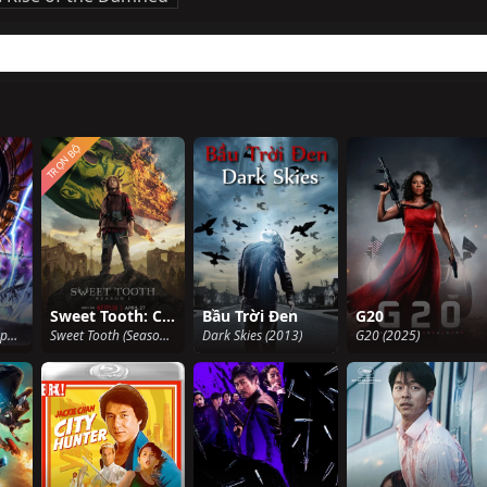
TRỌN BỘ
Sweet Tooth: Cậu bé gạc nai (Phần 2)
Bầu Trời Đen
G20
Cậu bé thần giáo phần 1 (2015)
Sweet Tooth (Season 2) (2023)
Dark Skies (2013)
G20 (2025)