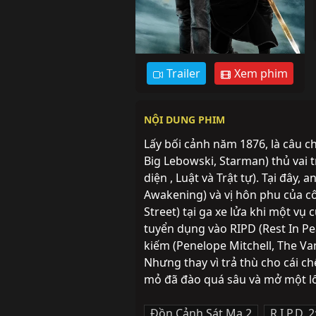
Trailer
Xem phim
NỘI DUNG PHIM
Lấy bối cảnh năm 1876, là câu ch
Big Lebowski, Starman) thủ vai t
diện , Luật và Trật tự). Tại đây,
Awakening) và vị hôn phu của c
Street) tại ga xe lửa khi một vụ
tuyển dụng vào RIPD (Rest In Pe
kiếm (Penelope Mitchell, The Va
Nhưng thay vì trả thù cho cái c
mỏ đã đào quá sâu và mở một lố
Đồn Cảnh Sát Ma 2
,
R.I.P.D.