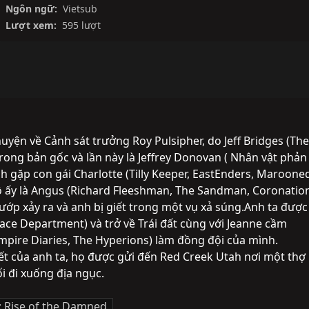
Ngôn ngữ:
Vietsub
Lượt xem:
595 lượt
uyện về Cảnh sát trưởng Roy Pulsipher, do Jeff Bridges (The 
rong bản gốc và lần này là Jeffrey Donovan ( Nhân vật phản 
 anh gặp con gái Charlotte (Tilly Keeper, EastEnders, Marooned
ô ấy là Angus (Richard Fleeshman, The Sandman, Coronation
 cướp xảy ra và anh bị giết trong một vụ xả súng.Anh ta được 
ace Department) và trở về Trái đất cùng với Jeanne cầm 
mpire Diaries, The Hyperions) làm đồng đội của mình. 
hết của anh ta, họ được gửi đến Red Creek Utah nơi một thợ 
i đi xuống địa ngục.
 2: Rise of the Damned