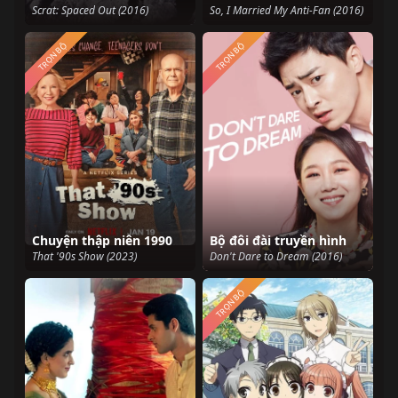
Scrat: Spaced Out (2016)
So, I Married My Anti-Fan (2016)
TRỌN BỘ
TRỌN BỘ
Chuyện thập niên 1990
Bộ đôi đài truyền hình
That '90s Show (2023)
Don't Dare to Dream (2016)
TRỌN BỘ