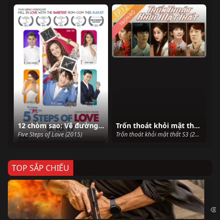
TRỌN BỘ
12 chòm sao: Vẽ đường cho yêu chạy
Trốn thoát khỏi mật thất S3
Five Steps of Love (2015)
Trốn thoát khỏi mật thất S3 (2021)
TOP SẮP CHIẾU
Ze
Age