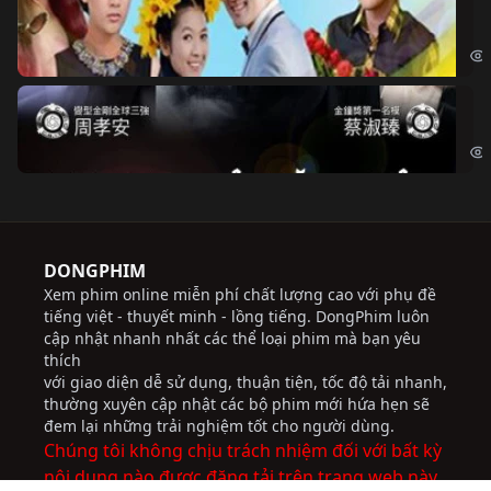
Ch
Chi
Độ
Cri
DONGPHIM
Xem phim online miễn phí chất lượng cao với phụ đề
tiếng việt - thuyết minh - lồng tiếng. DongPhim luôn
cập nhật nhanh nhất các thể loại phim mà bạn yêu
thích
với giao diện dễ sử dụng, thuận tiện, tốc độ tải nhanh,
thường xuyên cập nhật các bộ phim mới hứa hẹn sẽ
đem lại những trải nghiệm tốt cho người dùng.
Chúng tôi không chịu trách nhiệm đối với bất kỳ
nội dung nào được đăng tải trên trang web này.