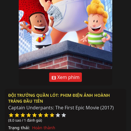
Xem phim
ĐỘI TRƯỞNG QUẦN LÓT: PHIM ĐIỆN ẢNH HOÀNH
TRÁNG ĐẦU TIÊN
Captain Underpants: The First Epic Movie
(2017)
(8.0 sao / 1 đánh giá)
Trạng thái:
Hoàn thành