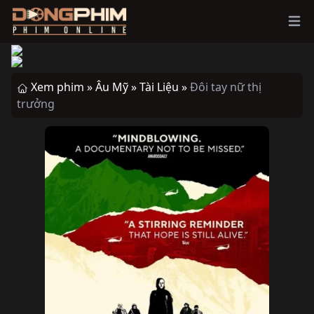
Ope
Xem phim »
Âu Mỹ »
Tài Liệu »
Đôi tay nữ thị
trưởng