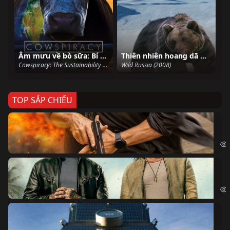
Âm mưu về bò sữa: Bí mật của sự bền vững
Thiên nhiên hoang dã Nước Nga
Cowspiracy: The Sustainability Secret (2014)
Wild Russia (2008)
TOP SẮP CHIẾU
Ze
Age
Bi
The
Sk
Sky