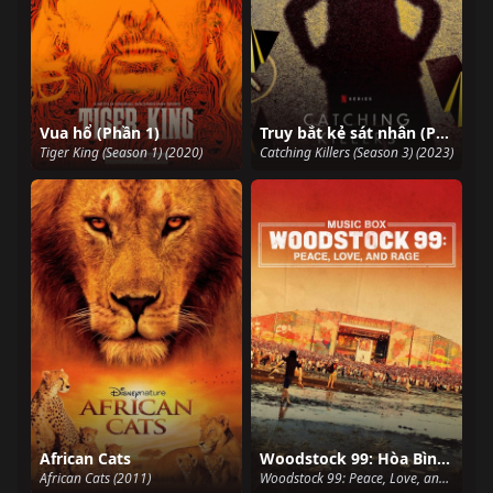
Vua hổ (Phần 1)
Truy bắt kẻ sát nhân (Phần 3)
Tiger King (Season 1) (2020)
Catching Killers (Season 3) (2023)
African Cats
Woodstock 99: Hòa Bình, Tình Yêu và Cơn Thịnh Nộ
African Cats (2011)
Woodstock 99: Peace, Love, and Rage (2021)