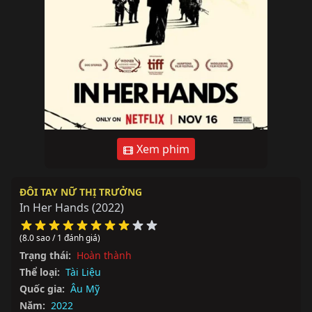
Xem phim
ĐÔI TAY NỮ THỊ TRƯỞNG
In Her Hands
(2022)
(8.0 sao / 1 đánh giá)
Trạng thái:
Hoàn thành
Thể loại:
Tài Liệu
Quốc gia:
Âu Mỹ
Năm:
2022