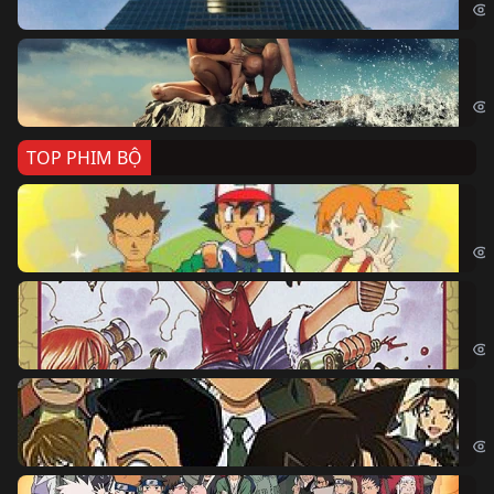
Cá
Kil
TOP PHIM BỘ
Po
Pok
Đả
One
Th
Det
Na