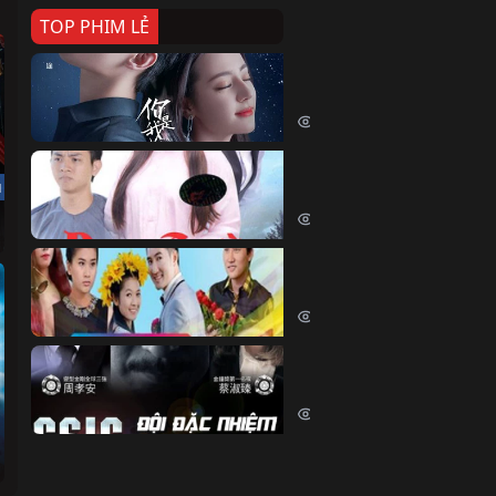
TOP PHIM LẺ
Nếu Thời Gian Trở Lại
If Time Flow Back (2020)
15756 lượt xem
Đoạn Trường Nam Ai
u
Đoạn Trường Nam Ai (2015)
13445 lượt xem
Chiếc Vòng Ngọc Huyết
Chiếc Vòng Ngọc Huyết (2015)
12035 lượt xem
Đội Đặc Nhiệm Hiện Tr
Crime Scene Investigation Center
10855 lượt xem