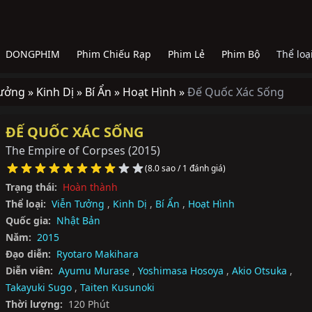
DONGPHIM
Phim Chiếu Rạp
Phim Lẻ
Phim Bộ
Thể loạ
Tưởng »
Kinh Dị »
Bí Ẩn »
Hoạt Hình »
Đế Quốc Xác Sống
ĐẾ QUỐC XÁC SỐNG
The Empire of Corpses
(2015)
(8.0 sao / 1 đánh giá)
Trạng thái:
Hoàn thành
Thể loại:
Viễn Tưởng
,
Kinh Dị
,
Bí Ẩn
,
Hoạt Hình
Quốc gia:
Nhật Bản
Năm:
2015
Đạo diễn:
Ryotaro Makihara
Diễn viên:
Ayumu Murase
,
Yoshimasa Hosoya
,
Akio Otsuka
,
Takayuki Sugo
,
Taiten Kusunoki
Thời lượng:
120 Phút