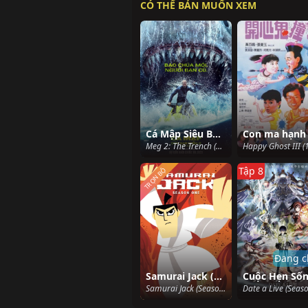
CÓ THỂ BẢN MUỐN XEM
Cá Mập Siêu Bạo Chúa 2: Vực Sâu
Meg 2: The Trench (2023)
Tập 8
TRỌN BỘ
Đang c
Samurai Jack (Phần 1)
Samurai Jack (Season 1) (2001)