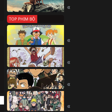
Killer Whale (2026)
2397 lượt xem
TOP PHIM BỘ
Pokemon Tổng Hợp
Pokemon (1997)
214658 lượt xem
Đảo Hải Tặc
One Piece (Luffy) (1999)
202897 lượt xem
Thám Tử Lừng Danh Co
Detective Conan (2005)
169157 lượt xem
Naruto Shippuden
Naruto Shippuuden (2007)
109797 lượt xem