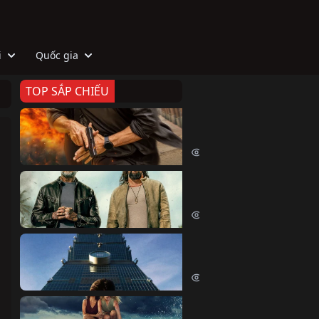
i
Quốc gia
TOP SẮP CHIẾU
Zeta
Agent Zeta (2026)
2054 lượt xem
Biệt Đội Hủy Diệt
The Wrecking Crew (2026)
2191 lượt xem
Skyscraper Live
Skyscraper Live (2026)
1688 lượt xem
Cá Voi Sát Thủ