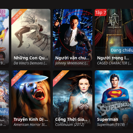
Tập 7
TRỌN BỘ
Đang chiế
Con ma hạnh phúc III
Những Con Quỷ Của Da Vinci (Phần 2)
Người vận chuyển Data
Người trong lồng
Happy Ghost III (1986)
Da Vinci's Demons (Season 2) (2014)
Johnny Mnemonic (1995)
CAGED CHARACTER (2024)
TRỌN BỘ
TRỌN BỘ
hiếu
Cuộc Hẹn Sống Còn (Phần 5)
Truyện Kinh Dị Mỹ (Phần 9)
Cổng Thời Gian (Phần 1)
Superman
Date a Live (Season 5) (2024)
American Horror Story (Season 9) (2019)
Continuum (2012)
Superman (1978)