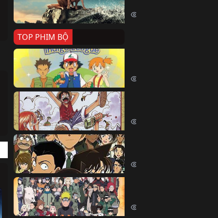
Killer Whale (2026)
2378 lượt xem
TOP PHIM BỘ
Pokemon Tổng Hợp
Pokemon (1997)
214497 lượt xem
Đảo Hải Tặc
One Piece (Luffy) (1999)
202815 lượt xem
Thám Tử Lừng Danh Co
Detective Conan (2005)
169111 lượt xem
Naruto Shippuden
Naruto Shippuuden (2007)
109732 lượt xem