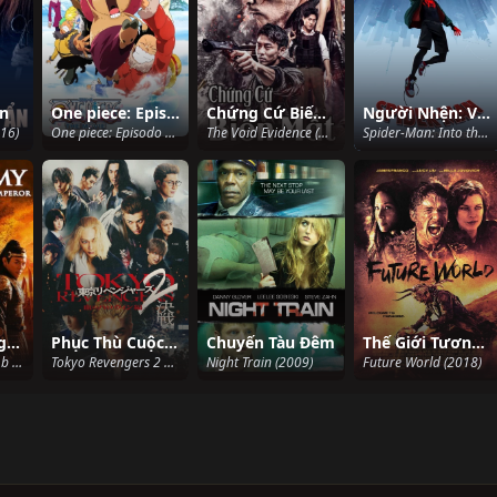
Ẩn
One piece: Episodo obu choppa + Fuyu ni saku, kiseki no sakura
Chứng Cứ Biến Mất
Người Nhện: Vũ Trụ Mới
16)
One piece: Episodo obu choppa + Fuyu ni saku, kiseki no sakura (2008)
The Void Evidence (2019)
Spider-Man: Into the Spider-Verse (2018)
Xác Ướp: Lăng mộ Vua Tần
Phục Thù Cuộc Đời 2: Halloween Đẫm Máu - Quyết Chiến
Chuyến Tàu Đêm
Thế Giới Tương Lai
The Mummy: Tomb of the Dragon Emperor (2008)
Tokyo Revengers 2 Part 2: Bloody Halloween - Final Battle (2023)
Night Train (2009)
Future World (2018)