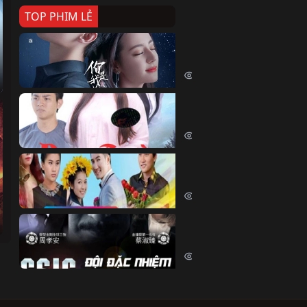
TOP PHIM LẺ
Nếu Thời Gian Trở Lại
If Time Flow Back (2020)
15732 lượt xem
Đoạn Trường Nam Ai
Đoạn Trường Nam Ai (2015)
13359 lượt xem
Chiếc Vòng Ngọc Huyết
Chiếc Vòng Ngọc Huyết (2015)
12012 lượt xem
Đội Đặc Nhiệm Hiện Tr
Crime Scene Investigation Center
10834 lượt xem