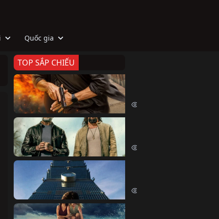
i
Quốc gia
TOP SẮP CHIẾU
Zeta
Agent Zeta (2026)
2035 lượt xem
Biệt Đội Hủy Diệt
The Wrecking Crew (2026)
2173 lượt xem
Skyscraper Live
Skyscraper Live (2026)
1669 lượt xem
Cá Voi Sát Thủ