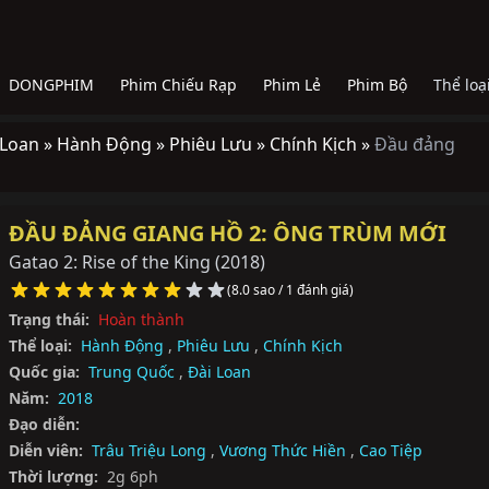
DONGPHIM
Phim Chiếu Rạp
Phim Lẻ
Phim Bộ
Thể loạ
 Loan »
Hành Động »
Phiêu Lưu »
Chính Kịch »
Đầu đảng
ĐẦU ĐẢNG GIANG HỒ 2: ÔNG TRÙM MỚI
Gatao 2: Rise of the King
(2018)
(8.0 sao / 1 đánh giá)
Trạng thái:
Hoàn thành
Thể loại:
Hành Động
,
Phiêu Lưu
,
Chính Kịch
Quốc gia:
Trung Quốc
,
Đài Loan
Năm:
2018
Đạo diễn:
Diễn viên:
Trâu Triệu Long
,
Vương Thức Hiền
,
Cao Tiệp
Thời lượng:
2g 6ph