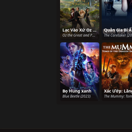
Lạc Vào Xứ Oz Vĩ Đại & Quyền Năng
Quản Gia Bí 
Oz the Great and Powerful 2013 (2013)
The Caretaker (20
Bọ Hung xanh
Blue Beetle (2023)