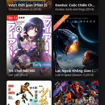
Vượt thời gian (Phần 2)
Exodus: Cuộc Chiến Chống Pharaoh
Timeless (Season 2) (2018)
Exodus: Gods and Kings (2014)
Tập 12
TRỌN BỘ
Đang chiếu
Trò Chơi Nói Dối
Lạc Ngoài Không Gian (Phần 1)
Liar Liar (2023)
Lost in Space (Season 1) (2018)
SẮP CHIẾU