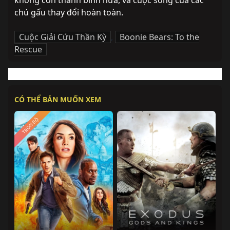
không còn thanh bình nữa, và cuộc sống của các 
chú gấu thay đổi hoàn toàn.
Cuộc Giải Cứu Thần Kỳ
,
Boonie Bears: To the
Rescue
CÓ THỂ BẢN MUỐN XEM
TRỌN BỘ