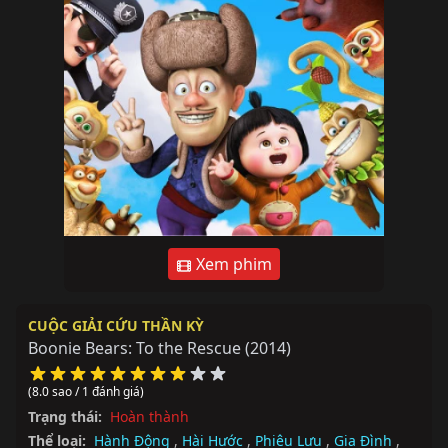
Xem phim
CUỘC GIẢI CỨU THẦN KỲ
Boonie Bears: To the Rescue
(2014)
(8.0 sao / 1 đánh giá)
Trạng thái:
Hoàn thành
Thể loại:
Hành Động
,
Hài Hước
,
Phiêu Lưu
,
Gia Đình
,