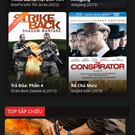
KinnPorsche The Series (2022)
Antigang (2015)
TRỌN BỘ
Trả Đũa: Phần 4
Kẻ Chủ Mưu
Strike Back (Season 4) (2013)
Staged Killer (2019)
TOP SẮP CHIẾU
Ze
Age