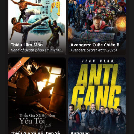
Thiếu Lâm Môn
Avengers: Cuộc Chiến Bí Mật
Hand of Death (Shao Lin men) (1976)
Avengers: Secret Wars (2026)
TRỌN BỘ
Thiếu Gia Xã Hội Đen Yêu Tôi (KinnPorsche The Series)
Antigang