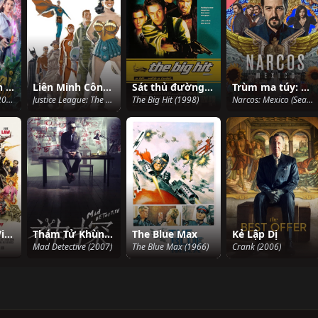
Liêu Trai Quần Yêu Phổ
Liên Minh Công Lý: Biên Giới Mới
Sát thủ đường cùng
Trùm ma túy: Mexico (Phần 2)
Monster Hunter (2019)
Justice League: The New Frontier (2008)
The Big Hit (1998)
Narcos: Mexico (Season 2) (2020)
Quý Bà Điệp Viên
Thám Tử Khùng Điên
The Blue Max
Kẻ Lập Dị
Mad Detective (2007)
The Blue Max (1966)
Crank (2006)