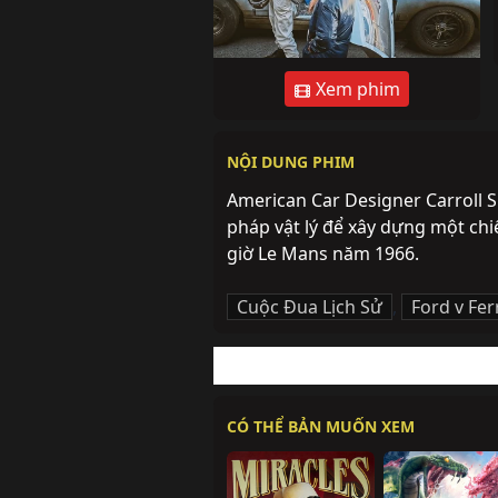
Xem phim
NỘI DUNG PHIM
American Car Designer Carroll Sh
pháp vật lý để xây dựng một chi
giờ Le Mans năm 1966.
Cuộc Đua Lịch Sử
,
Ford v Fer
CÓ THỂ BẢN MUỐN XEM