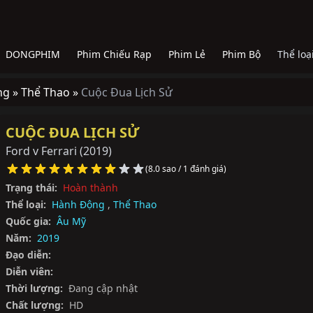
DONGPHIM
Phim Chiếu Rạp
Phim Lẻ
Phim Bộ
Thể loạ
ng »
Thể Thao »
Cuộc Đua Lịch Sử
CUỘC ĐUA LỊCH SỬ
Ford v Ferrari
(2019)
(8.0 sao / 1 đánh giá)
Trạng thái:
Hoàn thành
Thể loại:
Hành Động
,
Thể Thao
Quốc gia:
Âu Mỹ
Năm:
2019
Đạo diễn:
Diễn viên:
Thời lượng:
Đang cập nhật
Chất lượng:
HD