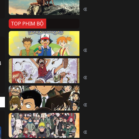
Killer Whale (2026)
2415 lượt xem
TOP PHIM BỘ
Pokemon Tổng Hợp
Pokemon (1997)
214834 lượt xem
 
Đảo Hải Tặc
One Piece (Luffy) (1999)
202995 lượt xem
Thám Tử Lừng Danh Co
Detective Conan (2005)
170570 lượt xem
Naruto Shippuden
Naruto Shippuuden (2007)
109884 lượt xem