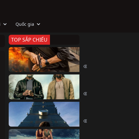
i
Quốc gia
TOP SẮP CHIẾU
Zeta
Agent Zeta (2026)
2073 lượt xem
Biệt Đội Hủy Diệt
The Wrecking Crew (2026)
2210 lượt xem
Skyscraper Live
Skyscraper Live (2026)
1707 lượt xem
Cá Voi Sát Thủ