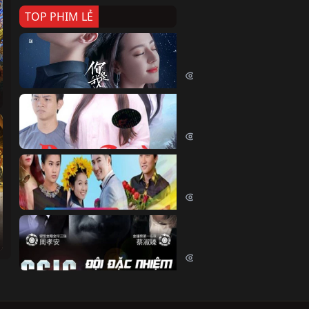
TOP PHIM LẺ
Nếu Thời Gian Trở Lại
If Time Flow Back (2020)
15778 lượt xem
Đoạn Trường Nam Ai
Đoạn Trường Nam Ai (2015)
13487 lượt xem
Chiếc Vòng Ngọc Huyết
Chiếc Vòng Ngọc Huyết (2015)
12053 lượt xem
Đội Đặc Nhiệm Hiện Tr
Crime Scene Investigation Center
10874 lượt xem