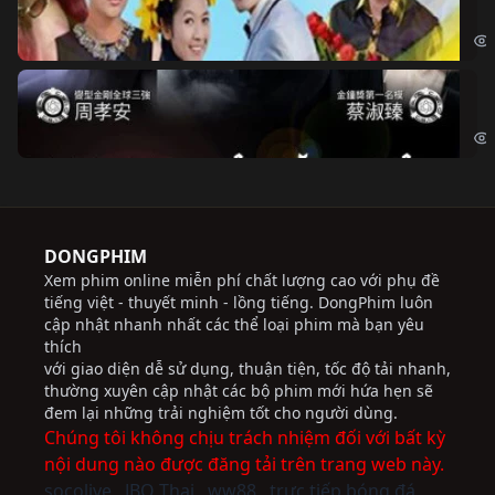
Chi
Độ
Cri
DONGPHIM
Xem phim online miễn phí chất lượng cao với phụ đề
tiếng việt - thuyết minh - lồng tiếng. DongPhim luôn
cập nhật nhanh nhất các thể loại phim mà bạn yêu
thích
với giao diện dễ sử dụng, thuận tiện, tốc độ tải nhanh,
thường xuyên cập nhật các bộ phim mới hứa hẹn sẽ
đem lại những trải nghiệm tốt cho người dùng.
Chúng tôi không chịu trách nhiệm đối với bất kỳ
nội dung nào được đăng tải trên trang web này.
socolive
JBO Thai
ww88
trực tiếp bóng đá