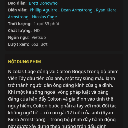
Đạo diễn:
Brett Donowho
Diễn viên:
Phillip Aguirre
,
Dean Armstrong
,
Ryan Kiera
Armstrong
,
Nicolas Cage
Thời lượng:
1 giờ 35 phút
Chất lượng:
HD
Ngôn ngữ:
Vietsub
Lượt xem:
662 lượt
NỘI DUNG PHIM
Nicolas Cage đóng vai Colton Briggs trong bộ phim 
Viễn Tây đầu tiên của anh, một tay súng máu lạnh 
trở thành người đàn ông đáng kính của gia đình. 
Khi một kẻ sống ngoài vòng pháp luật và băng 
đảng của hắn đẩy Colton và gia đình vào tình thế 
nguy hiểm, Colton buộc phải ra tay với một đối tác 
không ngờ tới -- cô con gái 12 tuổi của anh (Ryan 
Kiera Armstrong) -- trong bộ phim đầy hành động 
này được xây dựng theo hướng trận đấu định 