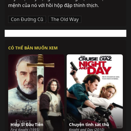
mệnh của nó với hồi hộp đập thình thịch.
Con Đường Cũ
,
The Old Way
CÓ THỂ BẢN MUỐN XEM
Hiệp Sĩ Đầu Tiên
Chuyện tình sát thủ
First Knight (1995)
Knight and Day (2010)