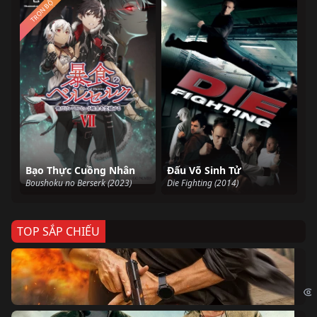
TRỌN BỘ
Bạo Thực Cuồng Nhân
Đấu Võ Sinh Tử
Boushoku no Berserk (2023)
Die Fighting (2014)
TOP SẮP CHIẾU
Ze
Age