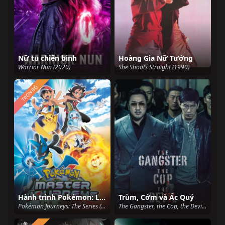
Nữ tu chiến binh
Hoàng Gia Nữ Tướng
Warrior Nun (2020)
She Shoots Straight (1990)
TRỌN BỘ
Hành trình Pokémon: Loạt phim (Pokémon Journeys)
Trùm, Cớm và Ác Quỷ
Pokémon Journeys: The Series (2019)
The Gangster, the Cop, the Devil (2019)