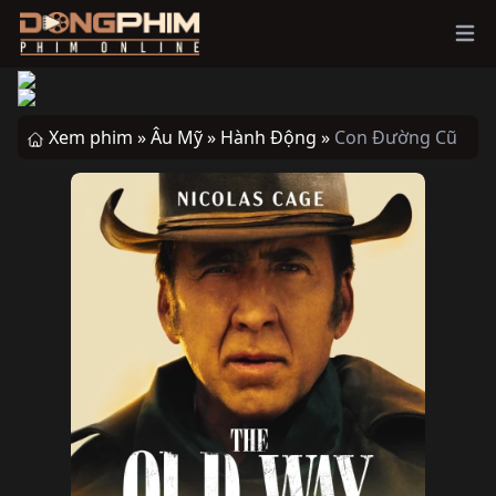
Ope
Xem phim »
Âu Mỹ »
Hành Động »
Con Đường Cũ