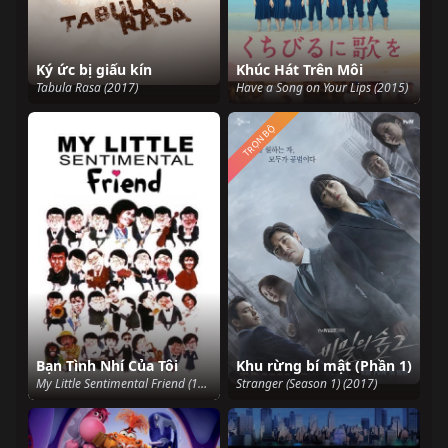
Ký ức bị giấu kín
Khúc Hát Trên Môi
Tabula Rasa (2017)
Have a Song on Your Lips (2015)
TRỌN BỘ
Bạn Tình Nhí Của Tôi
Khu rừng bí mật (Phần 1)
My Little Sentimental Friend (1984)
Stranger (Season 1) (2017)