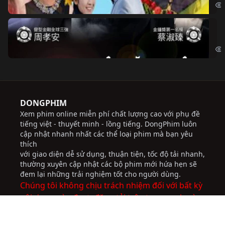
Độ
Cri
DONGPHIM
Xem phim online miễn phí chất lượng cao với phụ đề
tiếng việt - thuyết minh - lồng tiếng. DongPhim luôn
cập nhật nhanh nhất các thể loại phim mà bạn yêu
thích
với giao diện dễ sử dụng, thuận tiện, tốc độ tải nhanh,
thường xuyên cập nhật các bộ phim mới hứa hẹn sẽ
đem lại những trải nghiệm tốt cho người dùng.
Chúng tôi không chịu trách nhiệm đối với bất kỳ
nội dung nào được đăng tải trên trang web này.
socolive
JBO Thai
ww88
trực tiếp bóng đá
socolive
nhà cái uy tín