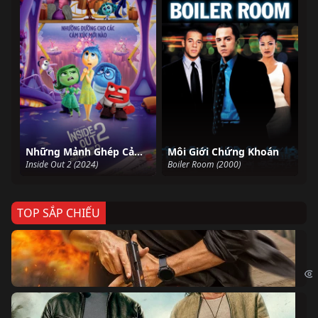
Những Mảnh Ghép Cảm Xúc 2
Môi Giới Chứng Khoán
Inside Out 2 (2024)
Boiler Room (2000)
TOP SẮP CHIẾU
Ze
Age
Bi