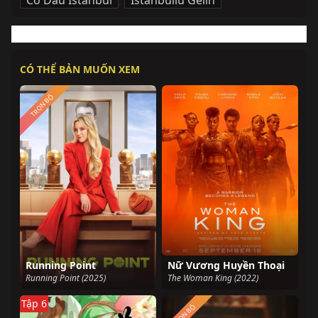
Cô Dâu Istanbul
,
Istanbullu Gelin
CÓ THỂ BẢN MUỐN XEM
TRỌN BỘ
Running Point
Nữ Vương Huyền Thoại
Running Point (2025)
The Woman King (2022)
Tập 6
TRỌN BỘ