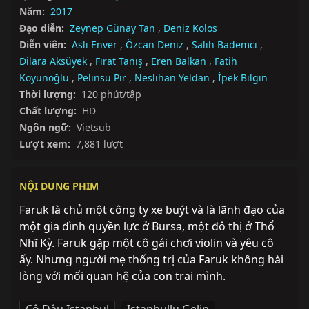
Năm:
2017
Đạo diễn:
Zeynep Günay Tan
,
Deniz Kolos
Diễn viên:
Aslı Enver
,
Özcan Deniz
,
Salih Bademci
,
Dilara Aksüyek
,
Fırat Tanış
,
Eren Balkan
,
Fatih
Koyunoğlu
,
Pelinsu Pir
,
Neslihan Yeldan
,
İpek Bilgin
Thời lượng:
120 phút/tập
Chất lượng:
HD
Ngôn ngữ:
Vietsub
Lượt xem:
7,881 lượt
NỘI DUNG PHIM
Faruk là chủ một công ty xe buýt và là lãnh đạo của 
một gia đình quyền lực ở Bursa, một đô thị ở Thổ 
Nhĩ Kỳ. Faruk gặp một cô gái chơi violin và yêu cô 
ấy. Nhưng người mẹ thống trị của Faruk không hài 
lòng với mối quan hệ của con trai mình.