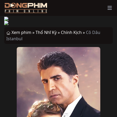
Ope
Xem phim »
Thổ Nhĩ Kỳ »
Chính Kịch »
Cô Dâu
Istanbul