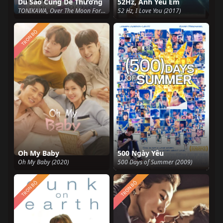
Dù Sao Cũng Dễ Thương
52Hz, Anh Yêu Em
TONIKAWA, Over The Moon For You, Tonikaku Kawaii (2020)
52 Hz, I Love You (2017)
TRỌN BỘ
Oh My Baby
500 Ngày Yêu
Oh My Baby (2020)
500 Days of Summer (2009)
TRỌN BỘ
TRỌN BỘ