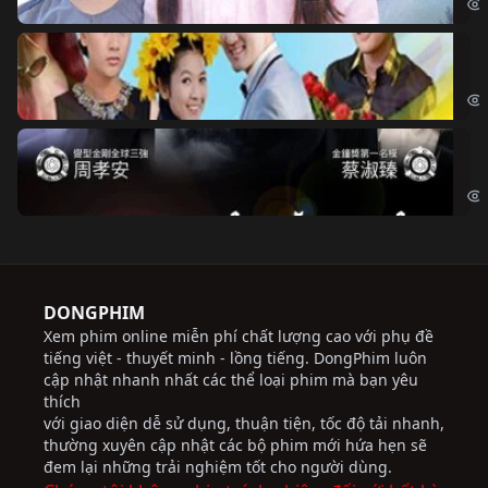
Ch
Chi
Độ
Cri
DONGPHIM
Xem phim online miễn phí chất lượng cao với phụ đề
tiếng việt - thuyết minh - lồng tiếng. DongPhim luôn
cập nhật nhanh nhất các thể loại phim mà bạn yêu
thích
với giao diện dễ sử dụng, thuận tiện, tốc độ tải nhanh,
thường xuyên cập nhật các bộ phim mới hứa hẹn sẽ
đem lại những trải nghiệm tốt cho người dùng.