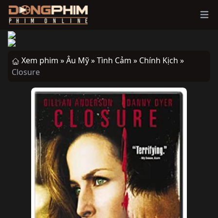
Ope
Xem phim »
Âu Mỹ »
Tình Cảm »
Chính Kịch »
Closure