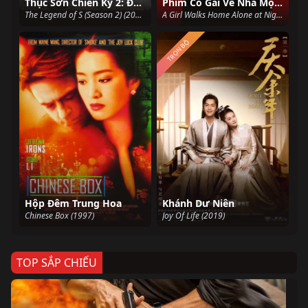
Thục Sơn Chiến Kỷ 2: Đạp Hỏa Hành Ca
Phim Cô Gái Về Nhà Một Mình Ban Đêm
The Legend of S (Season 2) (2018)
A Girl Walks Home Alone at Night (2014)
TRỌN BỘ
Hộp Đêm Trung Hoa
Khánh Dư Niên
Chinese Box (1997)
Joy Of Life (2019)
TOP SẮP CHIẾU
Ze
Age