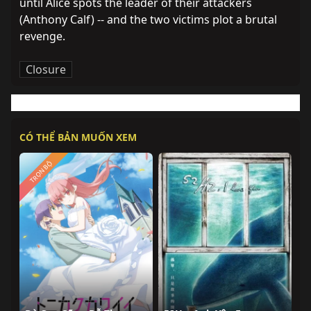
until Alice spots the leader of their attackers 
(Anthony Calf) -- and the two victims plot a brutal 
revenge.
Closure
CÓ THỂ BẢN MUỐN XEM
TRỌN BỘ