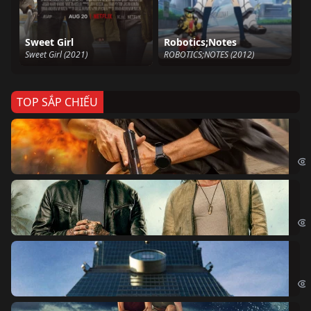
Sweet Girl
Robotics;Notes
Sweet Girl (2021)
ROBOTICS;NOTES (2012)
TOP SẮP CHIẾU
Ze
Age
Bi
The
Sk
Sky