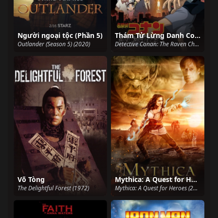
Người ngoại tộc (Phần 5)
Thám Tử Lừng Danh Conan: Truy Lùng Tổ Chức Áo Đen
Outlander (Season 5) (2020)
Detective Conan: The Raven Chaser (2009)
Võ Tòng
Mythica: A Quest for Heroes
The Delightful Forest (1972)
Mythica: A Quest for Heroes (2014)