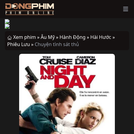
Ope
Xem phim »
Âu Mỹ »
Hành Động »
Hài Hước »
Phiêu Lưu »
Chuyện tình sát thủ