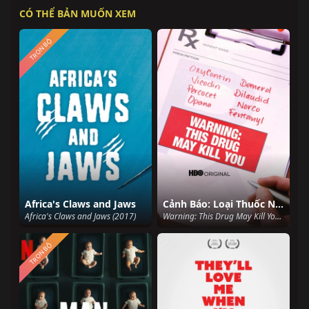
CÓ THỂ BẢN MUỐN XEM
TRỌN BỘ
Africa's Claws and Jaws
Cảnh Báo: Loại Thuốc Này Có Thể Giết Bạn
Africa's Claws and Jaws (2017)
Warning: This Drug May Kill You (2017)
TRỌN BỘ