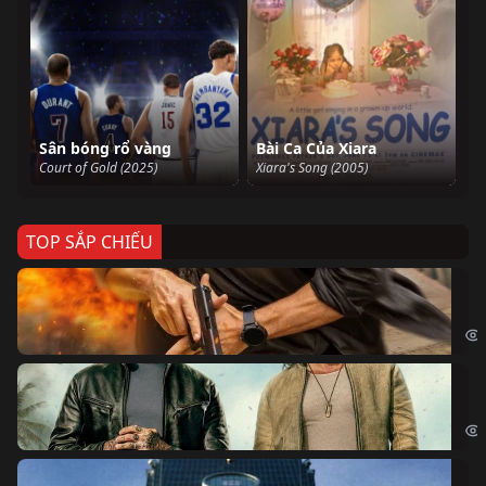
Sân bóng rổ vàng
Bài Ca Của Xiara
Court of Gold (2025)
Xiara's Song (2005)
TOP SẮP CHIẾU
Ze
Age
Bi
The
Sk