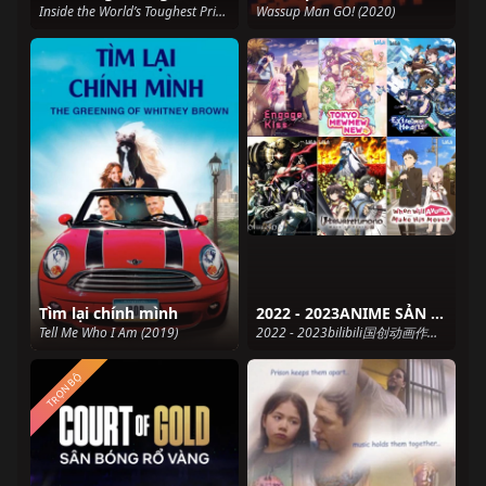
Inside the World’s Toughest Prisons (Season 7) (2023)
Wassup Man GO! (2020)
Tìm lại chính mình
2022 - 2023ANIME SẢN XUẤT BỞI BILIBILI
Tell Me Who I Am (2019)
2022 - 2023bilibili国创动画作品发布会 (2022)
TRỌN BỘ