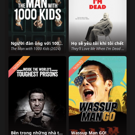
Người đàn ông với 1000 đứa con
Họ sẽ yêu tôi khi tôi chết
The Man with 1000 Kids (2024)
They’ll Love Me When I’m Dead (2018)
TRỌN BỘ
TRỌN BỘ
Bên trong những nhà tù khốc liệt nhất thế giới (Phần 7)
Wassup Man GO!