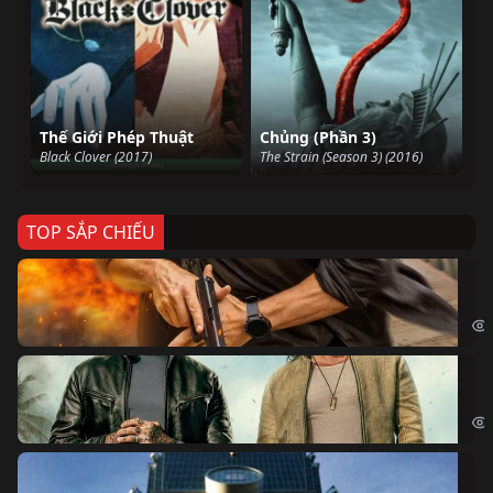
Thế Giới Phép Thuật
Chủng (Phần 3)
Black Clover (2017)
The Strain (Season 3) (2016)
TOP SẮP CHIẾU
Ze
Age
Bi
The
Sk