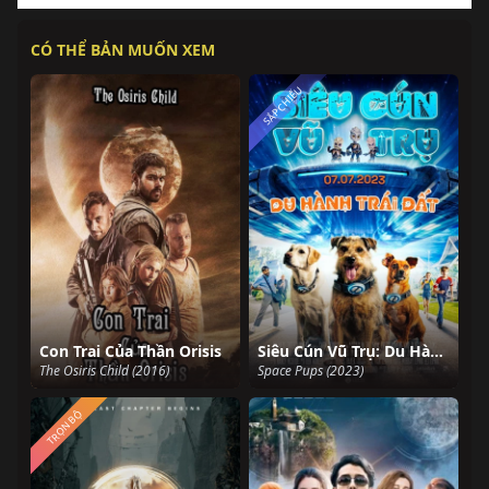
CÓ THỂ BẢN MUỐN XEM
SẮP CHIẾU
Con Trai Của Thần Orisis
Siêu Cún Vũ Trụ: Du Hành Trái Đất
The Osiris Child (2016)
Space Pups (2023)
TRỌN BỘ