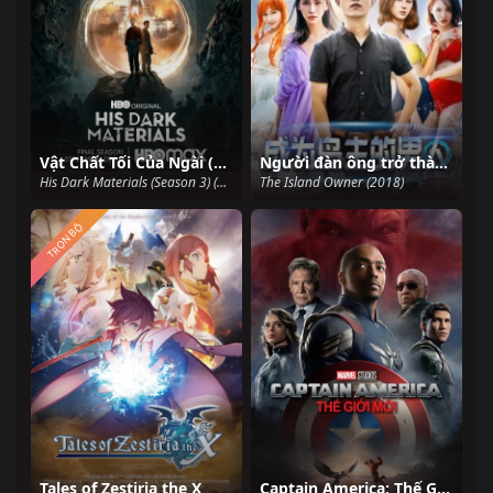
Vật Chất Tối Của Ngài (Phần 3)
Người đàn ông trở thành chủ đảo
His Dark Materials (Season 3) (2022)
The Island Owner (2018)
TRỌN BỘ
Tales of Zestiria the X
Captain America: Thế Giới Mới