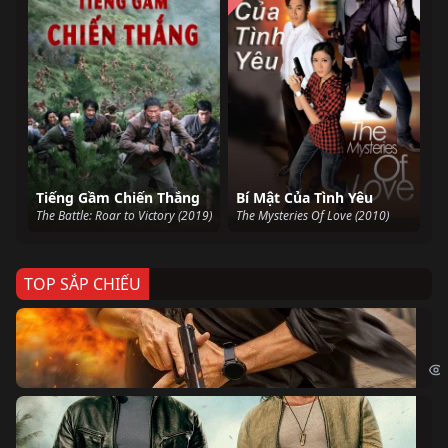
Tiếng Gầm Chiến Thắng
Bí Mật Của Tình Yêu
The Battle: Roar to Victory (2019)
The Mysteries Of Love (2010)
TOP SẮP CHIẾU
Ze
Age
Bi
The