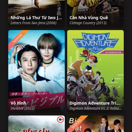
Những Lá Thư Từ Iwo Jima
Căn Nhà Vùng Quê
Letters From Iwo Jima (2006)
Cottage Country (2013)
TRỌN BỘ
Vô hình
Digimon Adventure Tri. - Chương 2: Quyết Tâm
Invisible (2022)
Digimon Adventure tri. 2: Ketsui Digimon Adventure Tri. - Chapter 2: Determination (2016)
TRỌN BỘ