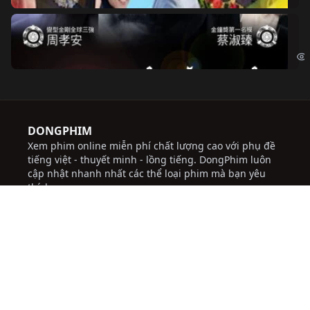
Độ
Cri
DONGPHIM
Xem phim online miễn phí chất lượng cao với phụ đề
tiếng việt - thuyết minh - lồng tiếng. DongPhim luôn
cập nhật nhanh nhất các thể loại phim mà bạn yêu
thích
với giao diện dễ sử dụng, thuận tiện, tốc độ tải nhanh,
thường xuyên cập nhật các bộ phim mới hứa hẹn sẽ
đem lại những trải nghiệm tốt cho người dùng.
Chúng tôi không chịu trách nhiệm đối với bất kỳ
nội dung nào được đăng tải trên trang web này.
socolive
JBO Thai
ww88
trực tiếp bóng đá
socolive
nhà cái uy tín