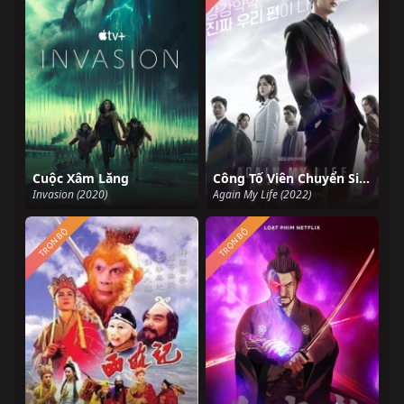
Cuộc Xâm Lăng
Công Tố Viên Chuyển Sinh
Invasion (2020)
Again My Life (2022)
TRỌN BỘ
TRỌN BỘ