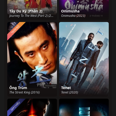
Tây Du Ký (Phần 2)
Onimusha
Journey To The West (Part 2) (2000)
Onimusha (2023)
TRỌN BỘ
Ông Trùm
Tenet
The Street King (2016)
Tenet (2020)
SẮP CHIẾU