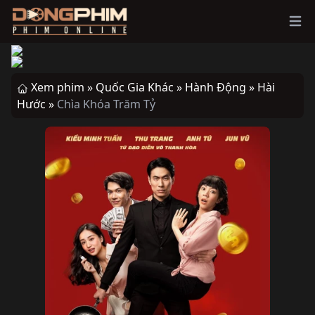
Ope
Xem phim »
Quốc Gia Khác »
Hành Động »
Hài
Hước »
Chìa Khóa Trăm Tỷ