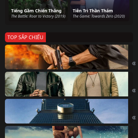
Tiếng Gầm Chiến Thắng
Tiên Tri Thần Thám
The Battle: Roar to Victory (2019)
The Game: Towards Zero (2020)
TOP SẮP CHIẾU
Ze
Age
Bi
The
Sk
Sky
Cá