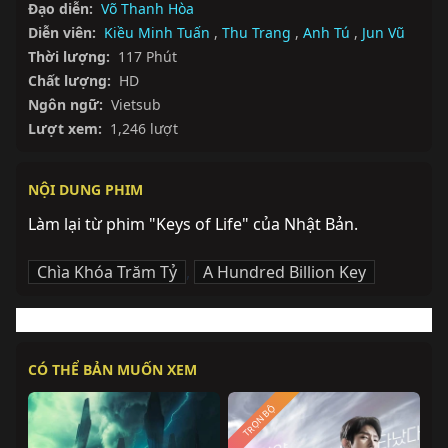
Đạo diễn:
Võ Thanh Hòa
Diễn viên:
Kiều Minh Tuấn
,
Thu Trang
,
Anh Tú
,
Jun Vũ
Thời lượng:
117 Phút
Chất lượng:
HD
Ngôn ngữ:
Vietsub
Lượt xem:
1,246 lượt
NỘI DUNG PHIM
Làm lại từ phim "Keys of Life" của Nhật Bản.
Chìa Khóa Trăm Tỷ
,
A Hundred Billion Key
CÓ THỂ BẢN MUỐN XEM
TRỌN BỘ