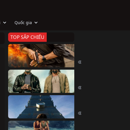
i
Quốc gia
TOP SẮP CHIẾU
Zeta
Agent Zeta (2026)
2112 lượt xem
Biệt Đội Hủy Diệt
The Wrecking Crew (2026)
2256 lượt xem
Skyscraper Live
Skyscraper Live (2026)
1750 lượt xem
Cá Voi Sát Thủ