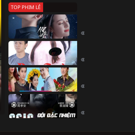
TOP PHIM LẺ
Nếu Thời Gian Trở Lại
If Time Flow Back (2020)
15828 lượt xem
Đoạn Trường Nam Ai
Đoạn Trường Nam Ai (2015)
13557 lượt xem
Chiếc Vòng Ngọc Huyết
Chiếc Vòng Ngọc Huyết (2015)
12099 lượt xem
Đội Đặc Nhiệm Hiện Tr
Crime Scene Investigation Center
10918 lượt xem