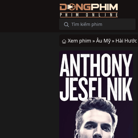
Xem phim »
Âu Mỹ »
Hài Hước