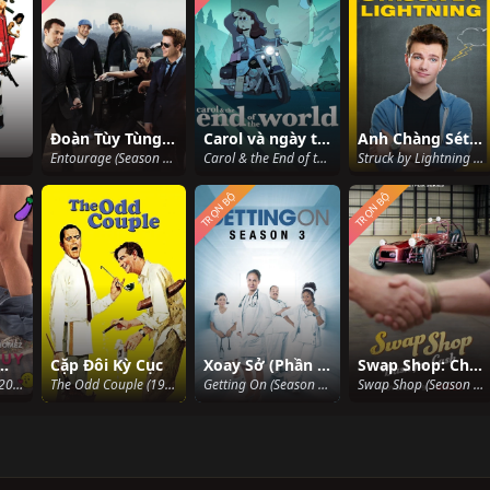
Đoàn Tùy Tùng (Phần 7)
Carol và ngày tận thế
Anh Chàng Sét Đánh
Entourage (Season 7) (2010)
Carol & the End of the World (2023)
Struck by Lightning (2012)
TRỌN BỘ
TRỌN BỘ
g và một chàng
Cặp Đôi Kỳ Cục
Xoay Sở (Phần 3)
Swap Shop: Chợ vô tuyến (Phần 2)
A Girl and A Guy (2021)
The Odd Couple (1968)
Getting On (Season 3) (2015)
Swap Shop (Season 2) (2022)