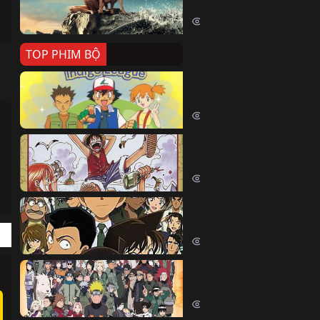
Killer Whale (2026)
2460 lượt xem
TOP PHIM BỘ
Pokemon Tổng Hợp
Pokemon (1997)
215080 lượt xem
Đảo Hải Tặc
One Piece (Luffy) (1999)
204862 lượt xem
Thám Tử Lừng Danh Co
Detective Conan (2005)
170735 lượt xem
Naruto Shippuden
Naruto Shippuuden (2007)
110248 lượt xem