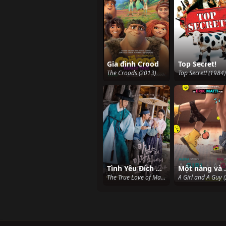
Gia đình Crood
Top Secret!
The Croods (2013)
Top Secret! (1984)
Tình Yêu Đích Thực Của Phu Nhân
Một nàn
The True Love of Madam (2023 KBS Drama Special Ep 6) (2023)