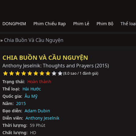
DONGPHIM
Phim Chiếu Rạp
Phim Lẻ
Phim Bộ
Thể loạ
 »
Chia Buồn Và Cầu Nguyện
CHIA BUỒN VÀ CẦU NGUYỆN
Anthony Jeselnik: Thoughts and Prayers
(2015)
(8.0 sao / 1 đánh giá)
Trạng thái:
Hoàn thành
Thể loại:
Hài Hước
Quốc gia:
Âu Mỹ
Năm:
2015
Đạo diễn:
Adam Dubin
Diễn viên:
Anthony Jeselnik
Thời lượng:
59 Phút
Chất lượng:
HD