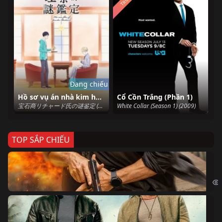
Đang chiếu
Hồ sơ vụ án nhà kim hoàn Richard
Cổ Cồn Trắng (Phần 1)
宝石商リチャード氏の谜鉴定 (2020)
White Collar (Season 1) (2009)
TOP SẮP CHIẾU
Ze
Age
Bi
The