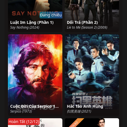
Đang chiếu
Luật Im Lặng (Phần 1)
Dối Trá (Phần 2)
Say Nothing (2024)
Lie to Me (Season 2) (2009)
Cuộc Đời Của Serpico 1973
Hắc Tảo Anh Hùng
Serpico (1973)
扫黑英雄 (2021)
Hoàn Tất (12/12)
TRỌN BỘ