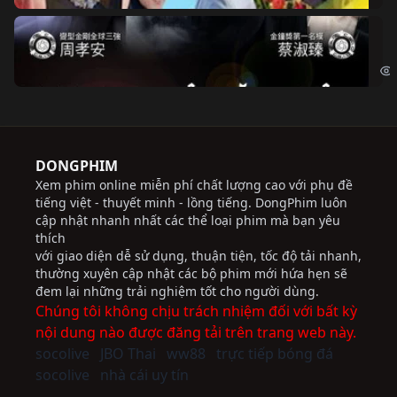
Độ
Cri
DONGPHIM
Xem phim online miễn phí chất lượng cao với phụ đề
tiếng việt - thuyết minh - lồng tiếng. DongPhim luôn
cập nhật nhanh nhất các thể loại phim mà bạn yêu
thích
với giao diện dễ sử dụng, thuận tiện, tốc độ tải nhanh,
thường xuyên cập nhật các bộ phim mới hứa hẹn sẽ
đem lại những trải nghiệm tốt cho người dùng.
Chúng tôi không chịu trách nhiệm đối với bất kỳ
nội dung nào được đăng tải trên trang web này.
socolive
JBO Thai
ww88
trực tiếp bóng đá
socolive
nhà cái uy tín