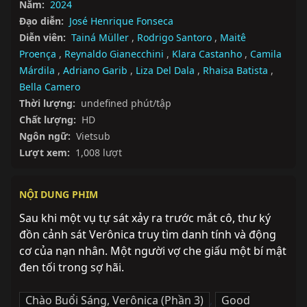
Năm:
2024
Đạo diễn:
José Henrique Fonseca
Diễn viên:
Tainá Müller
,
Rodrigo Santoro
,
Maitê
Proença
,
Reynaldo Gianecchini
,
Klara Castanho
,
Camila
Márdila
,
Adriano Garib
,
Liza Del Dala
,
Rhaisa Batista
,
Bella Camero
Thời lượng:
undefined phút/tập
Chất lượng:
HD
Ngôn ngữ:
Vietsub
Lượt xem:
1,008 lượt
NỘI DUNG PHIM
Sau khi một vụ tự sát xảy ra trước mắt cô, thư ký 
đồn cảnh sát Verônica truy tìm danh tính và động 
cơ của nạn nhân. Một người vợ che giấu một bí mật 
đen tối trong sợ hãi.
Chào Buổi Sáng, Verônica (Phần 3)
,
Good