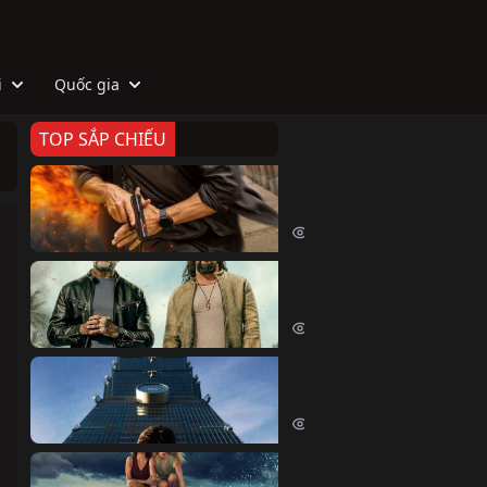
i
Quốc gia
TOP SẮP CHIẾU
Zeta
Agent Zeta (2026)
2074 lượt xem
Biệt Đội Hủy Diệt
The Wrecking Crew (2026)
2210 lượt xem
Skyscraper Live
Skyscraper Live (2026)
1707 lượt xem
Cá Voi Sát Thủ