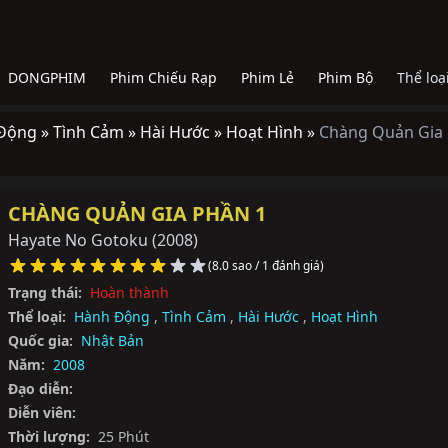
DONGPHIM
Phim Chiếu Rạp
Phim Lẻ
Phim Bộ
Thể loạ
Động »
Tình Cảm »
Hài Hước »
Hoạt Hình »
Chàng Quản Gia
CHÀNG QUẢN GIA PHẦN 1
Hayate No Gotoku
(2008)
(8.0 sao / 1 đánh giá)
Trạng thái:
Hoàn thành
Thể loại:
Hành Động
,
Tình Cảm
,
Hài Hước
,
Hoạt Hình
Quốc gia:
Nhật Bản
Năm:
2008
Đạo diễn:
Diễn viên:
Thời lượng:
25 Phút