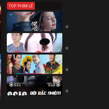
TOP PHIM LẺ
Nếu Thời Gian Trở Lại
If Time Flow Back (2020)
15778 lượt xem
Đoạn Trường Nam Ai
Đoạn Trường Nam Ai (2015)
13488 lượt xem
Chiếc Vòng Ngọc Huyết
Chiếc Vòng Ngọc Huyết (2015)
12053 lượt xem
Đội Đặc Nhiệm Hiện Tr
Crime Scene Investigation Center
10876 lượt xem