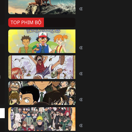
Killer Whale (2026)
2415 lượt xem
TOP PHIM BỘ
Pokemon Tổng Hợp
Pokemon (1997)
214835 lượt xem
Đảo Hải Tặc
 
One Piece (Luffy) (1999)
203015 lượt xem
 
Thám Tử Lừng Danh Co
Detective Conan (2005)
170572 lượt xem
Naruto Shippuden
Naruto Shippuuden (2007)
109891 lượt xem