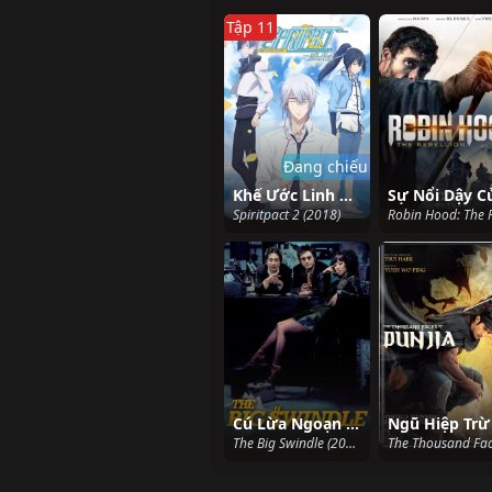
Tập 11
Đang chiếu
Khế Ước Linh Hồn 2
Spiritpact 2 (2018)
Cú Lừa Ngoạn Mục
The Big Swindle (2004)