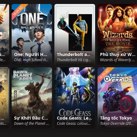
TRỌN BỘ
Sự Nổi Dậy Của Robin Hood
One: Người Hùng Trung Học
Thunderbolt and Lightfoot
Phù thuỷ xứ Waverly
Robin Hood: The Rebellion (2018)
ONE: High School Heroes (2025)
Thunderbolt Và Lightfoot (1974)
Wizards of Waverly Place: The Movie (2009)
TRỌN BỘ
Ngũ Hiệp Trừ Yêu
Sự Khởi Đầu Của Hành Tinh Khỉ
Code Geass: Lelouch of the Rebellion II - Transgression
Tăng tốc Tokyo
The Thousand Faces of Dunjia (2017)
Dawn of the Planet of the Apes (2014)
Code Geass: Lelouch of the Rebellion II - Transgression (2018)
Tokyo Override (2024)