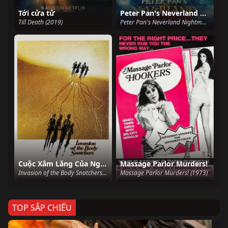
Tới cửa tử
Peter Pan's Neverland Nightmare
Till Death (2019)
Peter Pan's Neverland Nightmare (2025)
Cuộc Xâm Lăng Của Người Nhân Bản
Massage Parlor Murders!
Invasion of the Body Snatchers (1978)
Massage Parlor Murders! (1973)
TOP SẮP CHIẾU
Ze