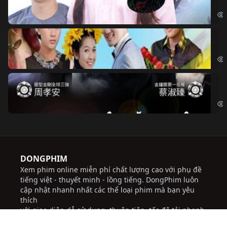
Đoạ
Ch
Chi
Độ
Cri
DONGPHIM
Xem phim online miễn phí chất lượng cao với phụ đề
tiếng việt - thuyết minh - lồng tiếng. DongPhim luôn
cập nhật nhanh nhất các thể loại phim mà bạn yêu
thích
với giao diện dễ sử dụng, thuận tiện, tốc độ tải nhanh,
thường xuyên cập nhật các bộ phim mới hứa hẹn sẽ