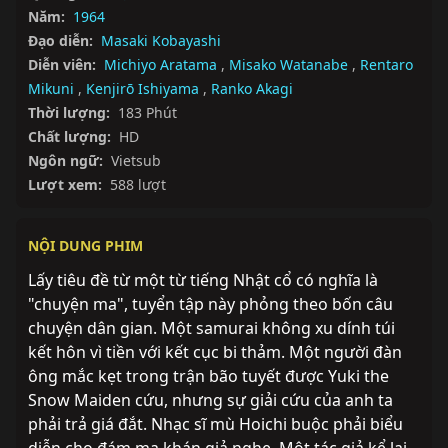
Năm:
1964
Đạo diễn:
Masaki Kobayashi
Diễn viên:
Michiyo Aratama
,
Misako Watanabe
,
Rentaro
Mikuni
,
Kenjirō Ishiyama
,
Ranko Akagi
Thời lượng:
183 Phút
Chất lượng:
HD
Ngôn ngữ:
Vietsub
Lượt xem:
588 lượt
NỘI DUNG PHIM
Lấy tiêu đề từ một từ tiếng Nhật cổ có nghĩa là 
"chuyện ma", tuyển tập này phỏng theo bốn câu 
chuyện dân gian. Một samurai không xu dính túi 
kết hôn vì tiền với kết cục bi thảm. Một người đàn 
ông mắc kẹt trong trận bão tuyết được Yuki the 
Snow Maiden cứu, nhưng sự giải cứu của anh ta 
phải trả giá đắt. Nhạc sĩ mù Hoichi buộc phải biểu 