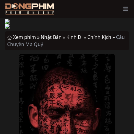
Ope
Xem phim »
Nhật Bản »
Kinh Dị »
Chính Kịch »
Câu
Chuyện Ma Quỷ