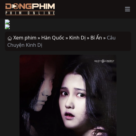
Ope
Xem phim »
Hàn Quốc »
Kinh Dị »
Bí Ẩn »
Câu
Chuyện Kinh Dị