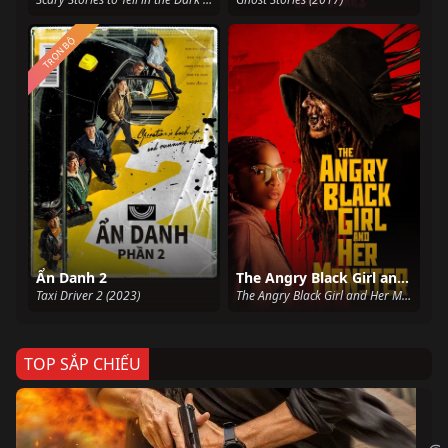
TRỌN BỘ
Ẩn Danh 2
The Angry Black Girl and Her Monster
Taxi Driver 2 (2023)
The Angry Black Girl and Her Monster (2023)
TOP SẮP CHIẾU
Ze
Age