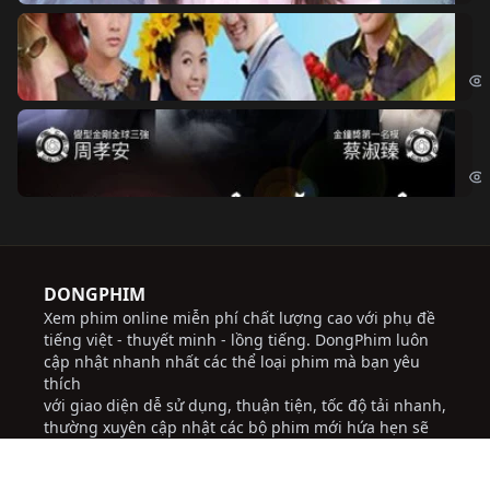
Ch
Chi
Độ
Cri
DONGPHIM
Xem phim online miễn phí chất lượng cao với phụ đề
tiếng việt - thuyết minh - lồng tiếng. DongPhim luôn
cập nhật nhanh nhất các thể loại phim mà bạn yêu
thích
với giao diện dễ sử dụng, thuận tiện, tốc độ tải nhanh,
thường xuyên cập nhật các bộ phim mới hứa hẹn sẽ
đem lại những trải nghiệm tốt cho người dùng.
Chúng tôi không chịu trách nhiệm đối với bất kỳ