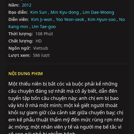
Năm:
2012
Đạo diễn:
Kim Sun
,
Min Kyu-dong
,
Lim Dae-Woong
Diễn viên:
Kim Ji-won
,
Yoo Yeon-seok
,
Kim Hyun-soo
,
No
Kang-min
,
Um Tae-goo
Thời lượng:
108 Phút
Chất lượng:
HD
Ngôn ngữ:
Vietsub
Lượt xem:
586 lượt
NỘI DUNG PHIM
Một thiếu niên bị bắt cóc và buộc phải kể những 
câu chuyện đáng sợ nhất mà cô ấy biết, dẫn đến 
tuyển tập bốn câu chuyện này: anh chị em bị bao 
vây khi ở nhà một mình; một kẻ giết người thoát 
khỏi sự giam giữ của cảnh sát giữa chuyến bay; chị 
em kế phẫu thuật thẩm mỹ đến mức rùng rợn như 
ác mộng; một nhân viên y tế và người mẹ bế tắc vì 