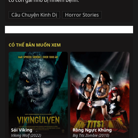
cô con gái nhỏ bị nhiễm bệnh.
Câu Chuyện Kinh Dị
,
Horror Stories
CÓ THỂ BẢN MUỐN XEM
Sói Viking
Rồng Ngực Khủng
Viking Wolf (2022)
Big Tits Zombie (2010)