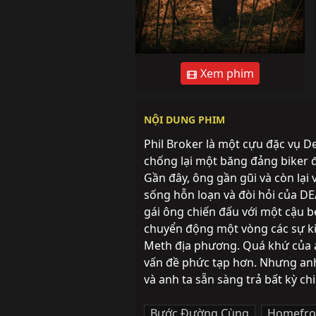
Xem phim
NỘI DUNG PHIM
Phil Broker là một cựu đặc vụ D
chống lại một băng đảng biker đ
Gần đây, ông gần gũi và còn lại 
sống hỗn loạn và đòi hỏi của DEA
gái ông chiến đấu với một cậu b
chuyển động một vòng các sự kiệ
Meth địa phương. Quá khứ của a
vấn đề phức tạp hơn. Nhưng anh 
và anh ta sẵn sàng trả bất kỳ ch
Bước Đường Cùng
,
Homefro