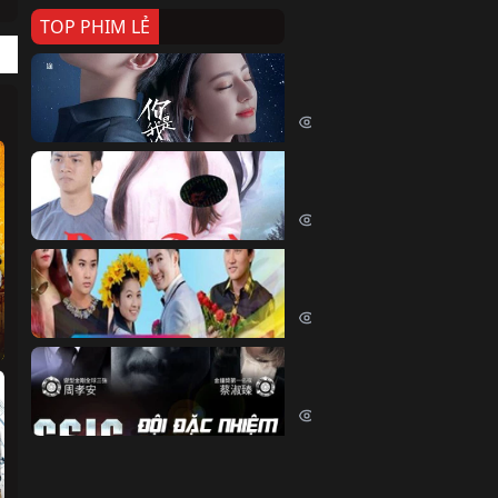
TOP PHIM LẺ
Nếu Thời Gian Trở Lại
If Time Flow Back (2020)
15674 lượt xem
Đoạn Trường Nam Ai
Đoạn Trường Nam Ai (2015)
13304 lượt xem
Chiếc Vòng Ngọc Huyết
Chiếc Vòng Ngọc Huyết (2015)
11962 lượt xem
Đội Đặc Nhiệm Hiện Tr
Crime Scene Investigation Center
10784 lượt xem