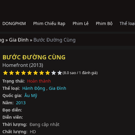
DONGPHIM
Phim Chiếu Rạp
Phim Lẻ
Phim Bộ
Thể loạ
ng »
Gia Đình »
Bước Đường Cùng
BƯỚC ĐƯỜNG CÙNG
Homefront
(2013)
(8.0 sao / 1 đánh giá)
Trạng thái:
Hoàn thành
Thể loại:
Hành Động
,
Gia Đình
Quốc gia:
Âu Mỹ
Năm:
2013
Đạo diễn:
Diễn viên:
Thời lượng:
Đang cập nhật
Chất lượng:
HD