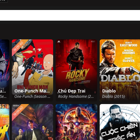
TRỌN BỘ
B: Sự khởi đầu (Phần 1)
One-Punch Man Phần 2
Chú Đẹp Trai
Diablo
B: The Beginning (Season 1) (2018)
One-Punch (Season 2) (2019)
Rocky Handsome (2016)
Diablo (2015)
TRỌN BỘ