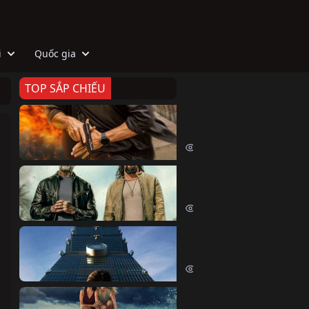
i
Quốc gia
TOP SẮP CHIẾU
Zeta
Agent Zeta (2026)
1966 lượt xem
Biệt Đội Hủy Diệt
The Wrecking Crew (2026)
2123 lượt xem
Skyscraper Live
Skyscraper Live (2026)
1630 lượt xem
Cá Voi Sát Thủ