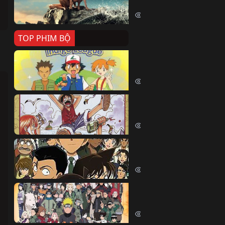
Killer Whale (2026)
2337 lượt xem
TOP PHIM BỘ
Pokemon Tổng Hợp
Pokemon (1997)
214388 lượt xem
Đảo Hải Tặc
One Piece (Luffy) (1999)
202590 lượt xem
Thám Tử Lừng Danh Co
Detective Conan (2005)
168999 lượt xem
Naruto Shippuden
Naruto Shippuuden (2007)
109662 lượt xem