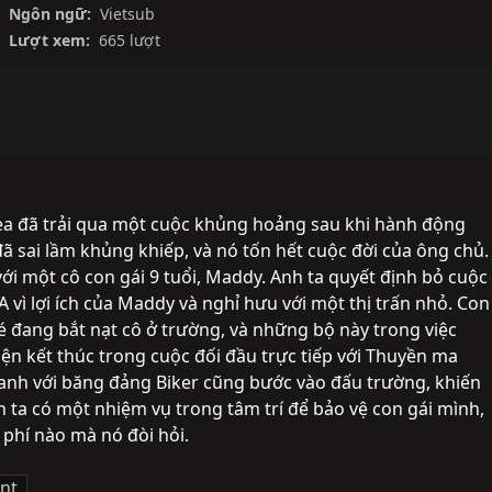
Ngôn ngữ:
Vietsub
Lượt xem:
665 lượt
ea đã trải qua một cuộc khủng hoảng sau khi hành động 
ã sai lầm khủng khiếp, và nó tốn hết cuộc đời của ông chủ. 
với một cô con gái 9 tuổi, Maddy. Anh ta quyết định bỏ cuộc 
 vì lợi ích của Maddy và nghỉ hưu với một thị trấn nhỏ. Con 
é đang bắt nạt cô ở trường, và những bộ này trong việc 
n kết thúc trong cuộc đối đầu trực tiếp với Thuyền ma 
nh với băng đảng Biker cũng bước vào đấu trường, khiến 
ta có một nhiệm vụ trong tâm trí để bảo vệ con gái mình, 
i phí nào mà nó đòi hỏi.
nt