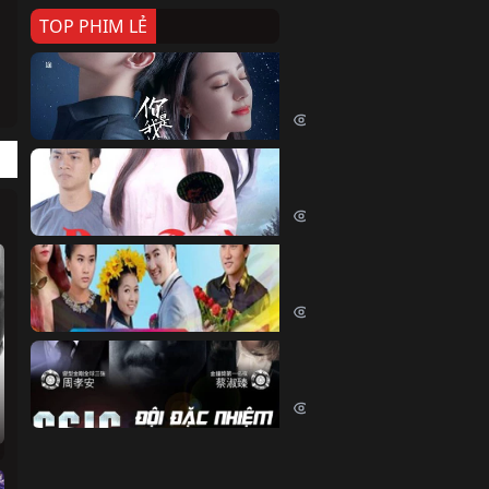
TOP PHIM LẺ
Nếu Thời Gian Trở Lại
If Time Flow Back (2020)
15736 lượt xem
Đoạn Trường Nam Ai
Đoạn Trường Nam Ai (2015)
13365 lượt xem
Chiếc Vòng Ngọc Huyết
Chiếc Vòng Ngọc Huyết (2015)
12018 lượt xem
Đội Đặc Nhiệm Hiện Tr
Crime Scene Investigation Center
10838 lượt xem