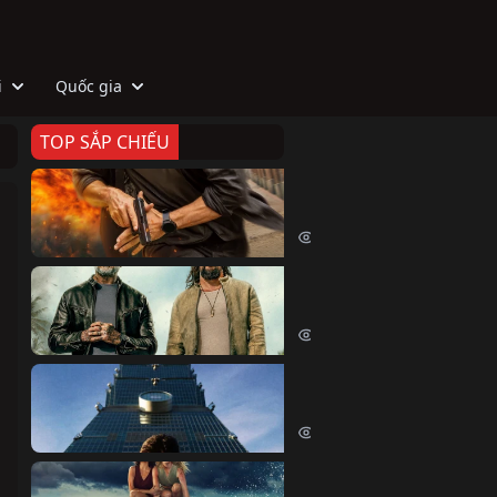
i
Quốc gia
TOP SẮP CHIẾU
Zeta
Agent Zeta (2026)
2040 lượt xem
Biệt Đội Hủy Diệt
The Wrecking Crew (2026)
2177 lượt xem
Skyscraper Live
Skyscraper Live (2026)
1673 lượt xem
Cá Voi Sát Thủ