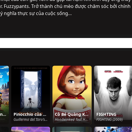
r. Fuzzypants. Trở thành chú mèo được chăm sóc bởi chính 
 ý nghĩa thực sự của cuộc sống…
Ngôi Làng Tiền Sử
Pinocchio của Guillermo del Toro
Cô Bé Quàng Khăn Đỏ
FIGHTING
Guillermo del Toro’s Pinocchio (2022)
Hoodwinked Too! Hood VS. Evil (2011)
FIGHTING (2009)