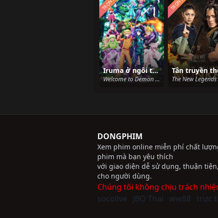
TRỌN BỘ
TRỌN BỘ
Iruma ở ngôi trường quỷ (Phần 3)
Welcome to Demon School! Iruma-kun (Season 3) (2022)
DONGPHIM
Xem phim online miễn phí chất lượng
phim mà bạn yêu thích
với giao diện dễ sử dụng, thuận tiệ
cho người dùng.
Chúng tôi không chịu trách nhiệ
socolive
JBO Thai
ww88
trực 