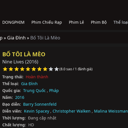
DONGPHIM
Phim Chiếu Rạp
Phim Lẻ
Phim Bộ
Thể loạ
p »
Gia Đình »
Bố Tôi Là Mèo
BỐ TÔI LÀ MÈO
Nine Lives
(2016)
(8.0 sao / 1 đánh giá)
Trạng thái:
Hoàn thành
Thể loại:
Gia Đình
Quốc gia:
Trung Quốc
,
Pháp
Năm:
2016
Đạo diễn:
Barry Sonnenfeld
Diễn viên:
Kevin Spacey
,
Christopher Walken
,
Malina Weissman
Thời lượng:
Đang cập nhật
Chất lượng:
HD