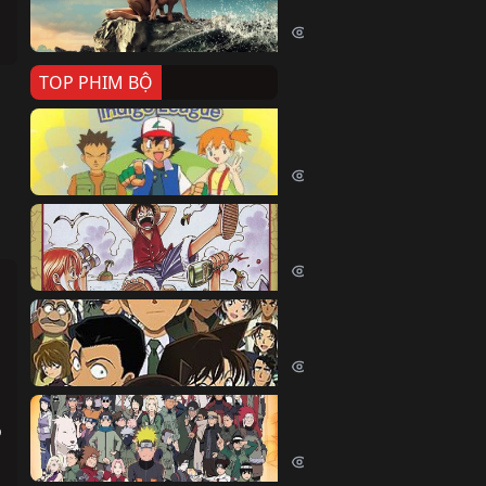
Killer Whale (2026)
2382 lượt xem
TOP PHIM BỘ
Pokemon Tổng Hợp
Pokemon (1997)
214517 lượt xem
Đảo Hải Tặc
One Piece (Luffy) (1999)
202829 lượt xem
Thám Tử Lừng Danh Co
Detective Conan (2005)
169115 lượt xem
Naruto Shippuden
 
Naruto Shippuuden (2007)
109744 lượt xem