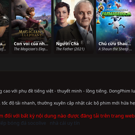
Tân truyền thuyết Hầu Vương (Phần 1)
Con voi của nhà ảo thuật
Người Cha
Chú cừu Shaun: Người bạn ngoài hành tinh
The New Legends of Monkey (Season 1) (2018)
The Magician's Elephant (2023)
The Father (2021)
A Shaun the Sheep Movie: Farmageddon (2019)
 cao với phụ đề tiếng việt - thuyết minh - lồng tiếng. DongPhim l
n, tốc độ tải nhanh, thường xuyên cập nhật các bộ phim mới hứa hẹ
m đối với bất kỳ nội dung nào được đăng tải trên trang web
tiếp bóng đá socolive
nhà cái uy tín