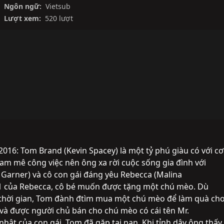
Ngôn ngữ:
Vietsub
Lượt xem:
520 lượt
2016: Tom Brand (Kevin Spacey) là một tỷ phú giàu có với cơ 
đam mê công việc nên ông xa rời cuộc sống gia đình với 
 Garner) và cô con gái đáng yêu Rebecca (Malina 
1 của Rebecca, cô bé muốn được tặng một chú mèo. Dù 
hời gian, Tom đành đtìm mua một chú mèo để làm quà cho
và được người chủ bán cho chú mèo có cái tên Mr. 
 nhật của con gái, Tom đã gặp tai nạn. Khi tỉnh dậy ông thấy 