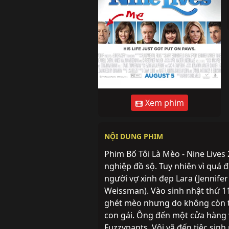
Xem phim
NỘI DUNG PHIM
Phim Bố Tôi Là Mèo - Nine Lives 
nghiệp đồ sộ. Tuy nhiên vì quá 
người vợ xinh đẹp Lara (Jennifer
Weissman). Vào sinh nhật thứ 1
ghét mèo nhưng do không còn t
con gái. Ông đến một cửa hàng 
Fuzzypants. Vội vã đến tiệc sinh