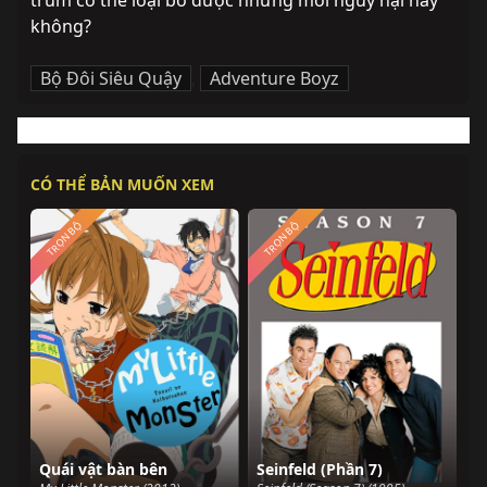
trùm có thể loại bỏ được những mối nguy hại này 
không?
Bộ Đôi Siêu Quậy
,
Adventure Boyz
CÓ THỂ BẢN MUỐN XEM
TRỌN BỘ
TRỌN BỘ
Quái vật bàn bên
Seinfeld (Phần 7)