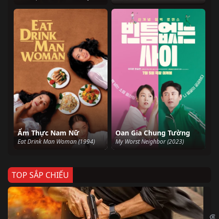
Ẩm Thực Nam Nữ
Oan Gia Chung Tường
Eat Drink Man Woman (1994)
My Worst Neighbor (2023)
TOP SẮP CHIẾU
Ze
Age