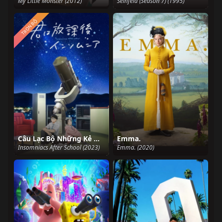
My Little Monster (2012)
Seinfeld (Season 7) (1995)
TRỌN BỘ
Câu Lạc Bộ Những Kẻ Mất Ngủ
Emma.
Insomniacs After School (2023)
Emma. (2020)