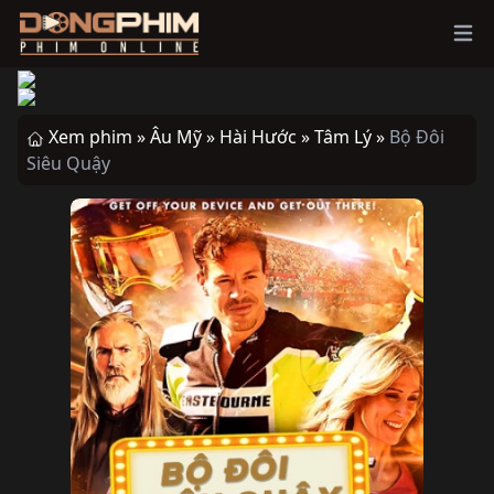
Ope
Xem phim »
Âu Mỹ »
Hài Hước »
Tâm Lý »
Bộ Đôi
Siêu Quậy