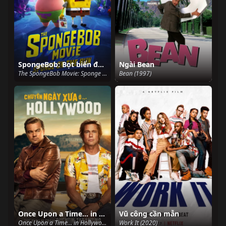
SpongeBob: Bọt biển đào tẩu
Ngài Bean
The SpongeBob Movie: Sponge on the Run (2020)
Bean (1997)
Once Upon a Time… in Hollywood
Vũ công cần mẫn
Once Upon a Time… in Hollywood (2019)
Work It (2020)