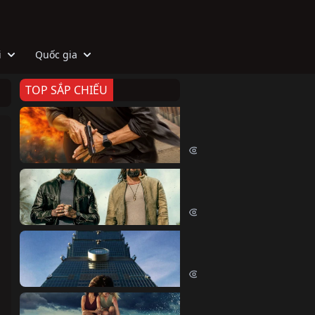
i
Quốc gia
TOP SẮP CHIẾU
Zeta
Agent Zeta (2026)
2046 lượt xem
Biệt Đội Hủy Diệt
The Wrecking Crew (2026)
2180 lượt xem
Skyscraper Live
Skyscraper Live (2026)
1677 lượt xem
Cá Voi Sát Thủ