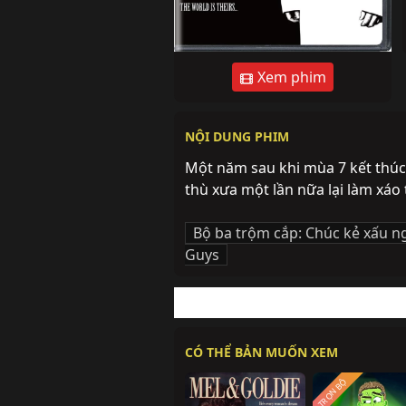
Xem phim
NỘI DUNG PHIM
Một năm sau khi mùa 7 kết thúc
thù xưa một lần nữa lại làm xáo 
Bộ ba trộm cắp: Chúc kẻ xấu 
Guys
CÓ THỂ BẢN MUỐN XEM
TRỌN BỘ