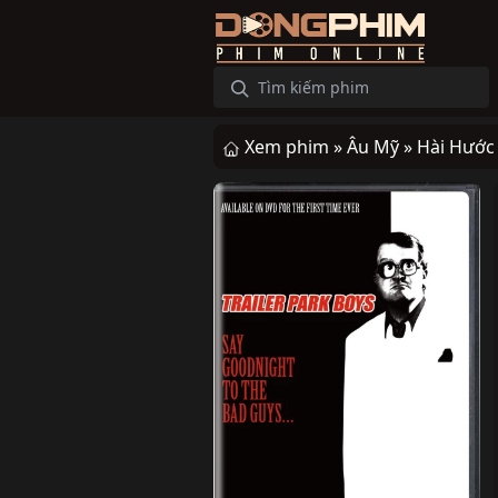
Xem phim »
Âu Mỹ »
Hài Hước