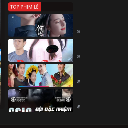
TOP PHIM LẺ
Nếu Thời Gian Trở Lại
If Time Flow Back (2020)
15741 lượt xem
Đoạn Trường Nam Ai
Đoạn Trường Nam Ai (2015)
13387 lượt xem
Chiếc Vòng Ngọc Huyết
Chiếc Vòng Ngọc Huyết (2015)
12024 lượt xem
Đội Đặc Nhiệm Hiện Tr
Crime Scene Investigation Center
10843 lượt xem