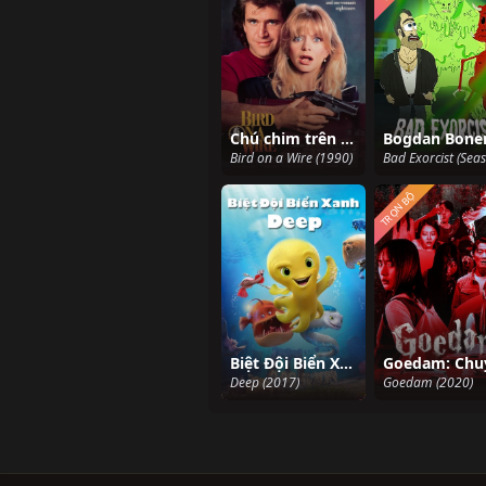
Chú chim trên dây
Bird on a Wire (1990)
TRỌN BỘ
Biệt Đội Biển Xanh
Deep (2017)
Goedam (2020)