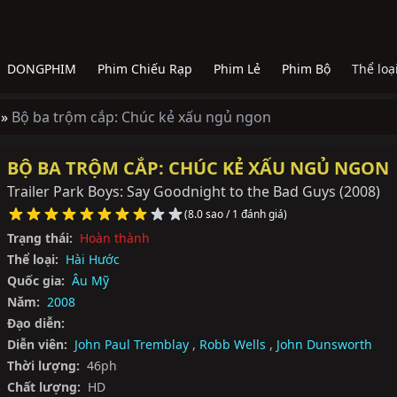
DONGPHIM
Phim Chiếu Rạp
Phim Lẻ
Phim Bộ
Thể loạ
 »
Bộ ba trộm cắp: Chúc kẻ xấu ngủ ngon
BỘ BA TRỘM CẮP: CHÚC KẺ XẤU NGỦ NGON
Trailer Park Boys: Say Goodnight to the Bad Guys
(2008)
(8.0 sao / 1 đánh giá)
Trạng thái:
Hoàn thành
Thể loại:
Hài Hước
Quốc gia:
Âu Mỹ
Năm:
2008
Đạo diễn:
Diễn viên:
John Paul Tremblay
,
Robb Wells
,
John Dunsworth
Thời lượng:
46ph
Chất lượng:
HD