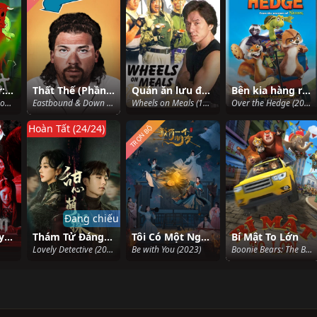
Bogdan Boner: Người trừ quỷ (Phần 1)
Thất Thế (Phần 1)
Quán ăn lưu động
Bên kia hàng rào
Bad Exorcist (Season 1) (2020)
Eastbound & Down (Season 1) (2009)
Wheels on Meals (1984)
Over the Hedge (2006)
Hoàn Tất (24/24)
TRỌN BỘ
Đang chiếu
Goedam: Chuyện ma đô thị
Thám Tử Đáng Yêu
Tôi Có Một Người Bạn
Bí Mật To Lớn
Lovely Detective (2024)
Be with You (2023)
Boonie Bears: The Big Top Secret (2016)