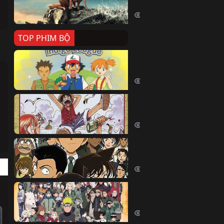
Killer Whale (2026)
2387 lượt xem
TOP PHIM BỘ
Pokemon Tổng Hợp
Pokemon (1997)
214556 lượt xem
Đảo Hải Tặc
One Piece (Luffy) (1999)
202843 lượt xem
Thám Tử Lừng Danh Co
Detective Conan (2005)
169120 lượt xem
Naruto Shippuden
Naruto Shippuuden (2007)
109755 lượt xem