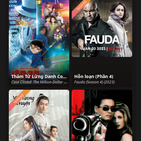
TRỌN BỘ
Thám Tử Lừng Danh Conan: Ngôi Sao 5 Cánh 1 Triệu Đô
Hỗn loạn (Phần 4)
Case Closed: The Million-Dollar Pentagram (2024)
Fauda (Season 4) (2023)
TRỌN BỘ