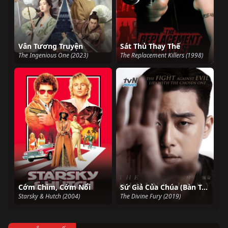
Vân Tương Truyện
Sát Thủ Thay Thế
The Ingenious One (2023)
The Replacement Killers (1998)
Cớm Chìm, Cớm Nổi
Sứ Giả Của Chúa (Bàn Tay Diệt Quỷ)
Starsky & Hutch (2004)
The Divine Fury (2019)