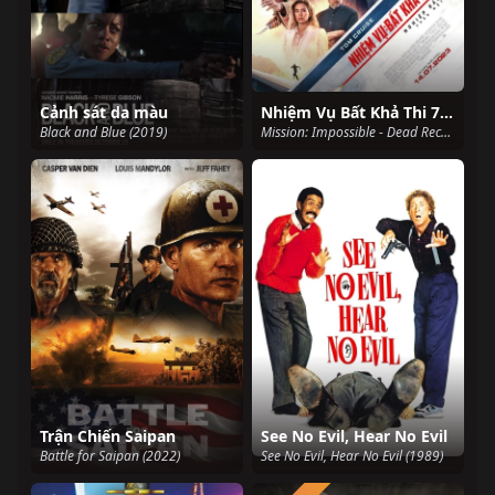
Cảnh sát da màu
Nhiệm Vụ Bất Khả Thi 7 - Nghiệp Báo Phần 1
Black and Blue (2019)
Mission: Impossible - Dead Reckoning Part One (2023)
Trận Chiến Saipan
See No Evil, Hear No Evil
Battle for Saipan (2022)
See No Evil, Hear No Evil (1989)