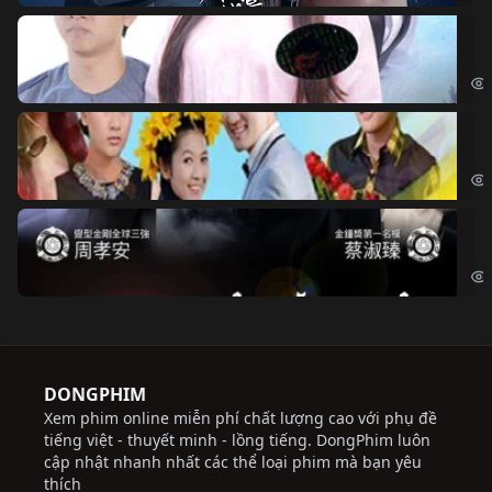
Đo
Đoạ
Ch
Chi
Độ
Cri
DONGPHIM
Xem phim online miễn phí chất lượng cao với phụ đề
tiếng việt - thuyết minh - lồng tiếng. DongPhim luôn
cập nhật nhanh nhất các thể loại phim mà bạn yêu
thích