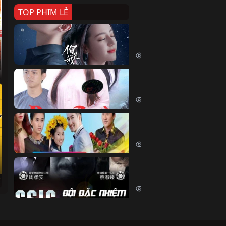
TOP PHIM LẺ
Nếu Thời Gian Trở Lại
If Time Flow Back (2020)
15751 lượt xem
Đoạn Trường Nam Ai
Đoạn Trường Nam Ai (2015)
13441 lượt xem
Chiếc Vòng Ngọc Huyết
Chiếc Vòng Ngọc Huyết (2015)
12032 lượt xem
Đội Đặc Nhiệm Hiện Tr
Crime Scene Investigation Center
10853 lượt xem