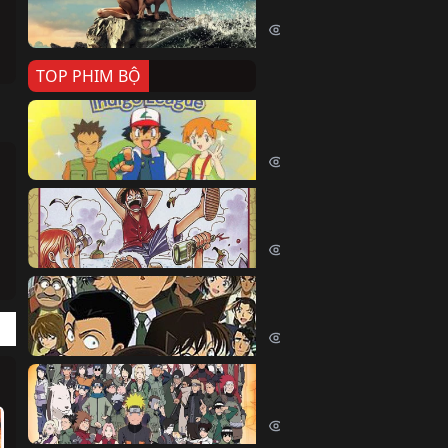
Killer Whale (2026)
2396 lượt xem
TOP PHIM BỘ
Pokemon Tổng Hợp
Pokemon (1997)
214632 lượt xem
Đảo Hải Tặc
One Piece (Luffy) (1999)
202881 lượt xem
Thám Tử Lừng Danh Co
Detective Conan (2005)
169148 lượt xem
Naruto Shippuden
Naruto Shippuuden (2007)
109787 lượt xem