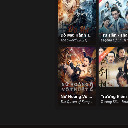
Đồ Ma: Hành Trình Vương Giả
The Sword (2021)
TRỌN BỘ
Nữ Hoàng Võ Thuật 2
The Queen of KungFu 2 (2021)