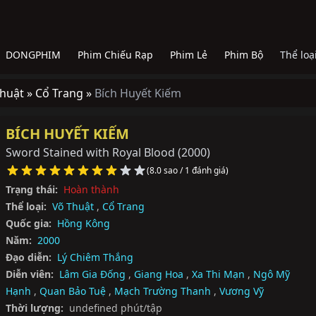
DONGPHIM
Phim Chiếu Rạp
Phim Lẻ
Phim Bộ
Thể loạ
huật »
Cổ Trang »
Bích Huyết Kiếm
BÍCH HUYẾT KIẾM
Sword Stained with Royal Blood
(2000)
(8.0 sao / 1 đánh giá)
Trạng thái:
Hoàn thành
Thể loại:
Võ Thuật
,
Cổ Trang
Quốc gia:
Hồng Kông
Năm:
2000
Đạo diễn:
Lý Chiêm Thắng
Diễn viên:
Lâm Gia Đống
,
Giang Hoa
,
Xa Thi Mạn
,
Ngô Mỹ
Hạnh
,
Quan Bảo Tuệ
,
Mạch Trường Thanh
,
Vương Vỹ
Thời lượng:
undefined phút/tập