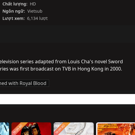
Chất lượng:
HD
Ngôn ngữ:
Vietsub
Lượt xem:
6,134 lượt
levision series adapted from Louis Cha's novel Sword 
eries was first broadcast on TVB in Hong Kong in 2000.
ned with Royal Blood
TRỌN BỘ
TRỌN BỘ