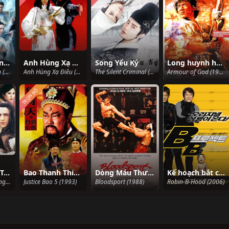
Tru Tiên - Thanh Vân Chí
Anh Hùng Xạ Điêu
Song Yểu Ký
Long huynh hổ đệ
Legend Of Chusen (2016)
Anh Hùng Xạ Điêu (1983)
The Silent Criminal (2020)
Armour of God (1986)
TRỌN BỘ
Trường Kiếm Tương Tư
Bao Thanh Thiên 1993 (Phần 5)
Dòng Máu Thượng Đẳng
Kế hoạch bắt cóc
Trường Kiếm Tương Tư (2005)
Justice Bao 5 (1993)
Bloodsport (1988)
Robin-B-Hood (2006)