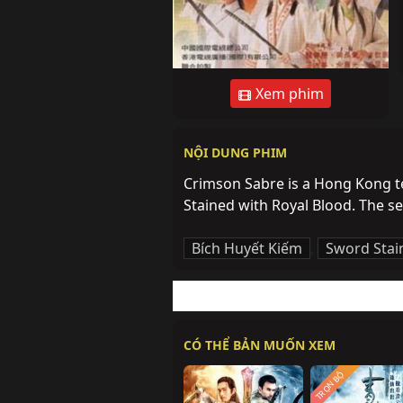
Xem phim
NỘI DUNG PHIM
Crimson Sabre is a Hong Kong te
Stained with Royal Blood. The s
Bích Huyết Kiếm
,
Sword Stai
CÓ THỂ BẢN MUỐN XEM
TRỌN BỘ