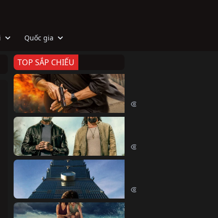
i
Quốc gia
TOP SẮP CHIẾU
Zeta
Agent Zeta (2026)
2053 lượt xem
Biệt Đội Hủy Diệt
The Wrecking Crew (2026)
2190 lượt xem
Skyscraper Live
Skyscraper Live (2026)
1686 lượt xem
Cá Voi Sát Thủ